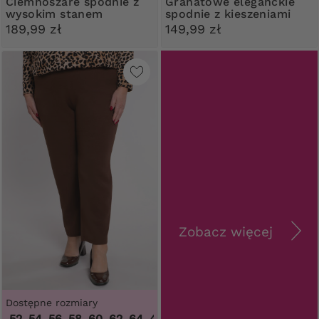
Ciemnoszare spodnie z
Granatowe eleganckie
wysokim stanem
spodnie z kieszeniami
189,99 zł
149,99 zł
Zobacz więcej
Dostępne rozmiary
2, 54, 56, 58, 60, 62, 64
,
46, 48, 50, 52, 54, 56, 58, 60, 62, 