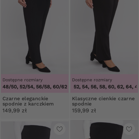
Dostępne rozmiary
Dostępne rozmiary
48/50, 52/54, 56/58, 60/62
46, 48, 50, 52, 54, 56, 58, 60, 62, 64
,
46, 4
Czarne eleganckie
Klasyczne cienkie czarne
spodnie z karczkiem
spodnie
149,99 zł
159,99 zł