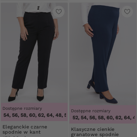
Dostępne rozmiary
Dostępne rozmiary
4, 56, 58, 60, 62, 64
,
48, 50, 52, 54, 56, 58, 60, 62, 64
46, 48, 50, 52, 54, 56, 58, 60, 62, 64
,
46, 4
Eleganckie czarne
Klasyczne cienkie
spodnie w kant
granatowe spodnie