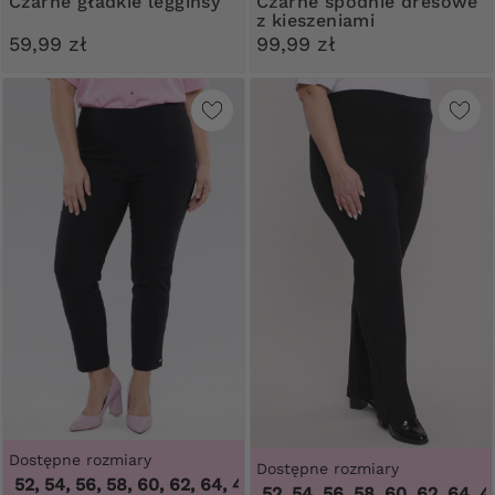
Czarne gładkie legginsy
Czarne spodnie dresowe
z kieszeniami
59,99 zł
99,99 zł
Dostępne rozmiary
Dostępne rozmiary
2, 54, 56, 58, 60, 62, 64
,
46, 48, 50, 52, 54, 56, 58, 60, 62, 
46, 48, 50, 52, 54, 56, 58, 60, 62, 64
,
46, 4