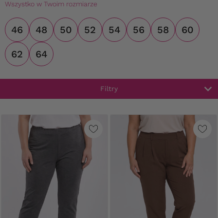
Wszystko w Twoim rozmiarze
46
48
50
52
54
56
58
60
62
64
Filtry