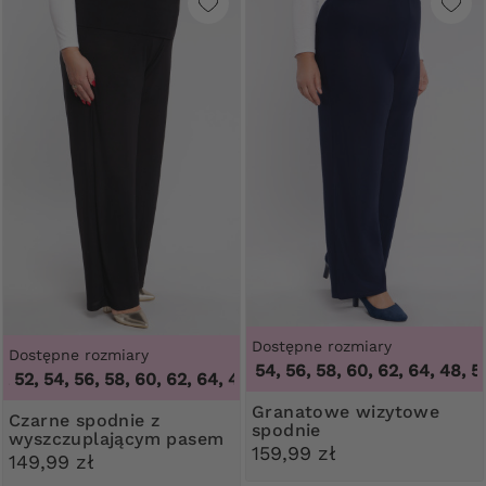
Dostępne rozmiary
Dostępne rozmiary
48, 50, 52, 54, 56, 58, 60, 62, 64
,
48, 50, 5
2, 54, 56, 58, 60, 62, 64
,
46, 48, 50, 52, 54, 56, 58, 60, 62, 
Granatowe wizytowe
Czarne spodnie z
spodnie
wyszczuplającym pasem
159,99 zł
149,99 zł