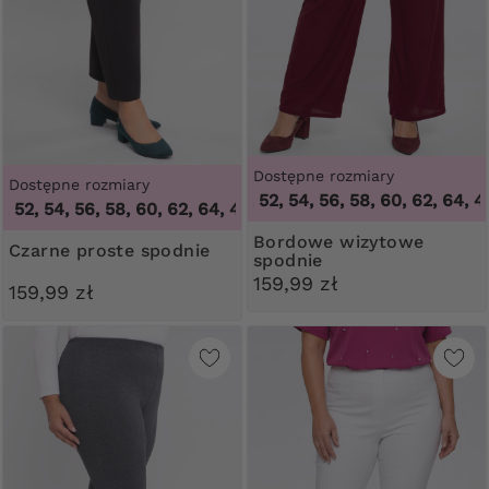
Dostępne rozmiary
Dostępne rozmiary
46, 48, 50, 52, 54, 56, 58, 60, 62, 64
,
46, 4
2, 54, 56, 58, 60, 62, 64
,
46, 48, 50, 52, 54, 56, 58, 60, 62, 
Bordowe wizytowe
Czarne proste spodnie
spodnie
159,99 zł
159,99 zł