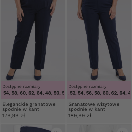
Dostępne rozmiary
Dostępne rozmiary
4, 58, 60, 62, 64
,
46, 48, 50, 52, 54, 56, 58, 60, 62, 64
48, 50, 52, 54, 58, 60, 62, 64
,
46, 4
Eleganckie granatowe
Granatowe wizytowe
spodnie w kant
spodnie w kant
179,99 zł
189,99 zł