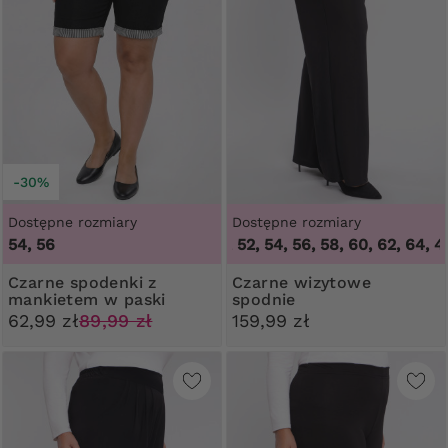
-30%
Dostępne rozmiary
Dostępne rozmiary
54, 56
46, 48, 50, 52, 54, 56, 58, 60, 62, 64
,
46, 4
Czarne spodenki z
Czarne wizytowe
mankietem w paski
spodnie
62,99 zł
89,99 zł
159,99 zł