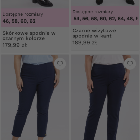
Dostępne rozmiary
Dostępne rozmiary
48, 50, 52, 54, 56, 58, 60, 62, 64
,
48, 50, 5
46, 58, 60, 62
Czarne wizytowe
Skórkowe spodnie w
spodnie w kant
czarnym kolorze
189,99 zł
179,99 zł