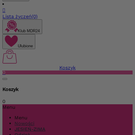

Lista życzeń
(0)
Klub MDR24
Ulubione
Koszyk
0
Koszyk
0
Menu
Menu
Nowości
JESIEŃ-ZIMA
Odzież