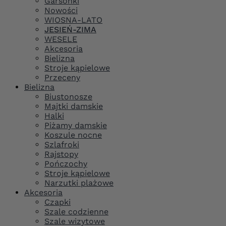
Garsonki
Nowości
WIOSNA-LATO
JESIEŃ-ZIMA
WESELE
Akcesoria
Bielizna
Stroje kąpielowe
Przeceny
Bielizna
Biustonosze
Majtki damskie
Halki
Piżamy damskie
Koszule nocne
Szlafroki
Rajstopy
Pończochy
Stroje kąpielowe
Narzutki plażowe
Akcesoria
Czapki
Szale codzienne
Szale wizytowe