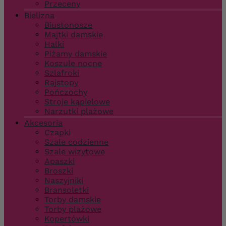
Przeceny
Bielizna
Biustonosze
Majtki damskie
Halki
Piżamy damskie
Koszule nocne
Szlafroki
Rajstopy
Pończochy
Stroje kąpielowe
Narzutki plażowe
Akcesoria
Czapki
Szale codzienne
Szale wizytowe
Apaszki
Broszki
Naszyjniki
Bransoletki
Torby damskie
Torby plażowe
Kopertówki