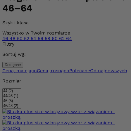
46–64
Szyk i klasa
Wszystko w Twoim rozmiarze
46
48
50
52
54
56
58
60
62
64
Filtry
Sortuj wg:
Dostępne
Cena, malejąco
Cena, rosnąco
Polecane
Od najnowszych
Rozmiar