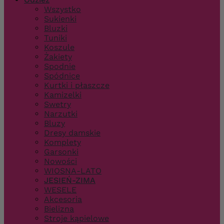
Wszystko
Sukienki
Bluzki
Tuniki
Koszule
Żakiety
Spodnie
Spódnice
Kurtki i płaszcze
Kamizelki
Swetry
Narzutki
Bluzy
Dresy damskie
Komplety
Garsonki
Nowości
WIOSNA-LATO
JESIEŃ-ZIMA
WESELE
Akcesoria
Bielizna
Stroje kąpielowe