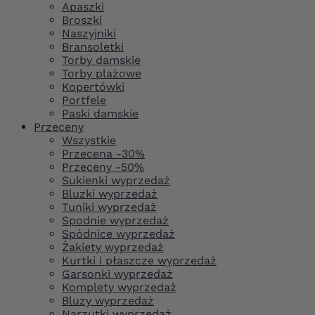
Apaszki
Broszki
Naszyjniki
Bransoletki
Torby damskie
Torby plażowe
Kopertówki
Portfele
Paski damskie
Przeceny
Wszystkie
Przecena -30%
Przeceny -50%
Sukienki wyprzedaż
Bluzki wyprzedaż
Tuniki wyprzedaż
Spodnie wyprzedaż
Spódnice wyprzedaż
Żakiety wyprzedaż
Kurtki i płaszcze wyprzedaż
Garsonki wyprzedaż
Komplety wyprzedaż
Bluzy wyprzedaż
Narzutki wyprzedaż