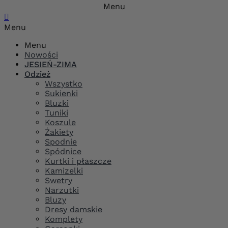
Menu

Menu
Menu
Nowości
JESIEŃ-ZIMA
Odzież
Wszystko
Sukienki
Bluzki
Tuniki
Koszule
Żakiety
Spodnie
Spódnice
Kurtki i płaszcze
Kamizelki
Swetry
Narzutki
Bluzy
Dresy damskie
Komplety