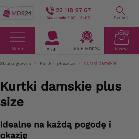
22 118 97 67
Szukaj
Codziennie 9:00 - 21:00
0
Menu
Klub MDR24
Koszyk
Profil
Strona główna
Kurtki i płaszcze
Kurtki damskie
Kurtki damskie plus
size
Idealne na każdą pogodę i
okazję