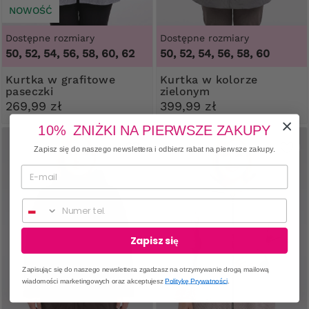
NOWOŚĆ
Dostępne rozmiary
Dostępne rozmiary
50, 52, 54, 56, 58, 60, 62
50, 52, 54, 56, 58, 60
Kurtka w grafitowe
Kurtka w kolorze
paseczki
zielonym
269,99 zł
399,99 zł
10% ZNIŻKI NA PIERWSZE ZAKUPY
Zapisz się do naszego newslettera i odbierz rabat na pierwsze zakupy.
Numer telefonu
Zapisz się
Zapisując się do naszego newslettera zgadzasz na otrzymywanie drogą mailową
wiadomości marketingowych oraz akceptujesz
Politykę Prywatności
.