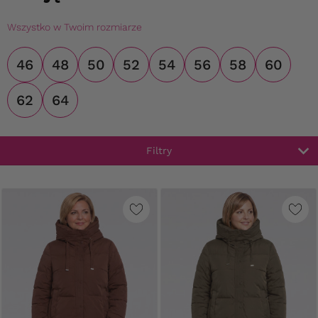
Wszystko w Twoim rozmiarze
46
48
50
52
54
56
58
60
62
64
Filtry