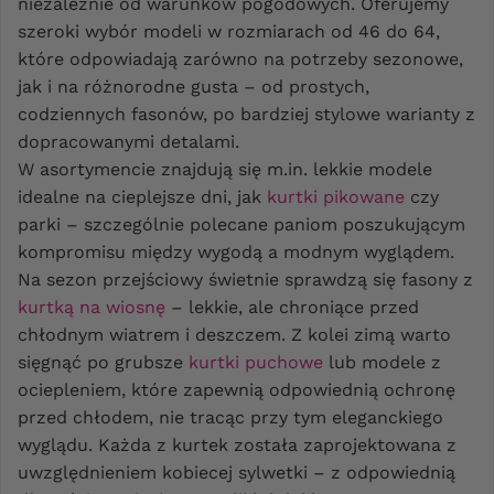
niezależnie od warunków pogodowych. Oferujemy
szeroki wybór modeli w rozmiarach od 46 do 64,
które odpowiadają zarówno na potrzeby sezonowe,
jak i na różnorodne gusta – od prostych,
codziennych fasonów, po bardziej stylowe warianty z
dopracowanymi detalami.
W asortymencie znajdują się m.in. lekkie modele
idealne na cieplejsze dni, jak
kurtki pikowane
czy
parki – szczególnie polecane paniom poszukującym
kompromisu między wygodą a modnym wyglądem.
Na sezon przejściowy świetnie sprawdzą się fasony z
kurtką na wiosnę
– lekkie, ale chroniące przed
chłodnym wiatrem i deszczem. Z kolei zimą warto
sięgnąć po grubsze
kurtki puchowe
lub modele z
ociepleniem, które zapewnią odpowiednią ochronę
przed chłodem, nie tracąc przy tym eleganckiego
wyglądu. Każda z kurtek została zaprojektowana z
uwzględnieniem kobiecej sylwetki – z odpowiednią