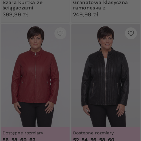
Szara kurtka ze
Granatowa klasyczna
ściągaczami
ramoneska z
kieszonkami
399,99 zł
249,99 zł
Dostępne rozmiary
Dostępne rozmiary
56, 58, 60, 62
52, 54, 56, 58, 60