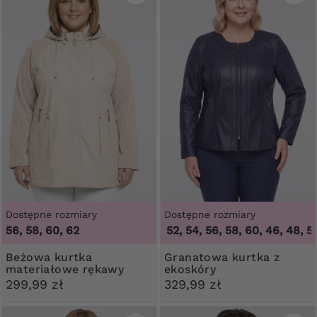
Dostępne rozmiary
Dostępne rozmiary
56, 58, 60, 62
46, 48, 50, 52, 54, 56, 58, 60
,
46, 48, 50
Beżowa kurtka
Granatowa kurtka z
materiałowe rękawy
ekoskóry
299,99 zł
329,99 zł