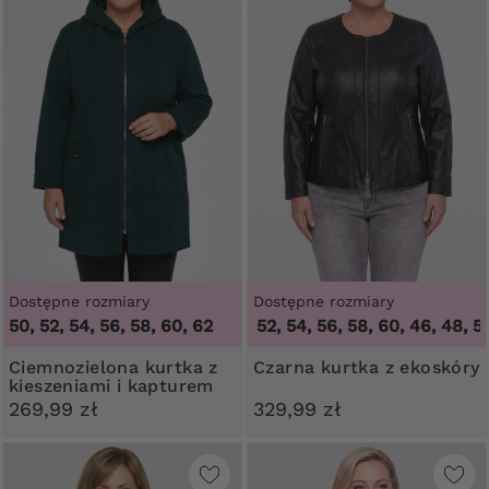
Dostępne rozmiary
Dostępne rozmiary
50, 52, 54, 56, 58, 60, 62
46, 48, 50, 52, 54, 56, 58, 60
,
46, 48, 50
Ciemnozielona kurtka z
Czarna kurtka z ekoskóry
kieszeniami i kapturem
269,99 zł
329,99 zł