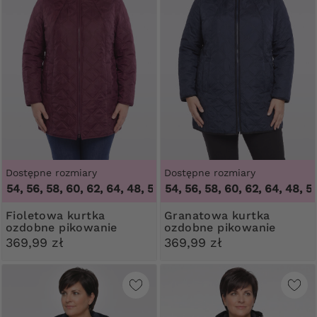
Dostępne rozmiary
Dostępne rozmiary
 54, 56, 58, 60, 62, 64
48, 50, 52, 54, 56, 58, 60, 62, 64
,
48, 50, 52, 54, 56, 58, 60, 62, 64
,
48, 50,
Fioletowa kurtka
Granatowa kurtka
ozdobne pikowanie
ozdobne pikowanie
369,99 zł
369,99 zł