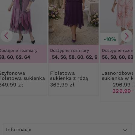
-10%
Dostępne rozmiary
Dostępne rozmiary
Dostępne rozmi
58, 60, 62, 64
50, 52, 54, 56, 58, 60, 62, 64
,
50, 52, 54, 56,
56, 58, 60, 62
onowa
Fioletowa
Jasnoróżowa
fioletowa sukienka
sukienka z różą
sukienka w k
z paskiem
349,99 zł
369,99 zł
296,99 z
329,99 
Informacje
