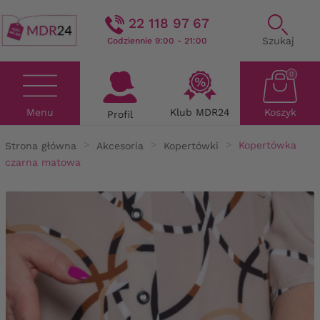
22 118 97 67
Szukaj
Codziennie 9:00 - 21:00
0
Menu
Klub MDR24
Koszyk
Profil
Strona główna
Akcesoria
Kopertówki
Kopertówka
czarna matowa