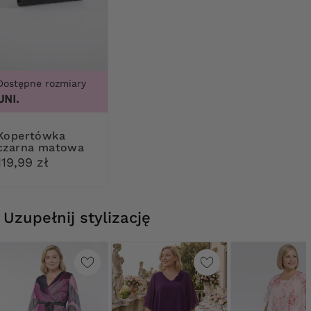
Dostępne rozmiary
UNI.
rtówka
czarna matowa
119,99 zł
Uzupełnij stylizację