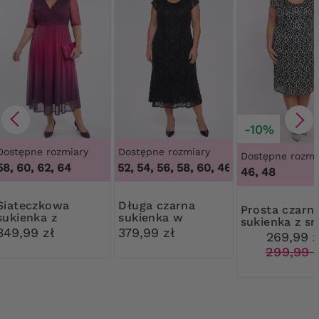
-10%
Dostępne rozmiary
Dostępne rozmiary
Dostępne rozmi
58, 60, 62, 64
46, 48, 50, 52, 54, 56, 58, 60
,
46, 48, 50, 52, 54, 
46, 48
czkowa
Długa czarna
Prosta czarna
sukienka z
sukienka w
sukienka z s
różowym
niebiesko-
349,99 zł
379,99 zł
pajęczynką
269,99 z
gradientem
posrebrzane
299,99 
kwiaty