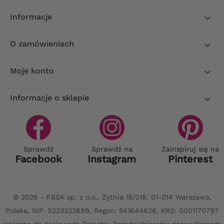
Informacje

O zamówieniach

Moje konto

Informacje o sklepie

Sprawdź
Sprawdź na
Zainspiruj się na
Facebook
Instagram
Pinterest
© 2026 - FBSK sp. z o.o., Żytnia 15/21B, 01-014 Warszawa,
Polska, NIP: 5223333899, Regon: 541644626, KRS: 0001170797
wpisana do Krajowego Rejestru Przedsiębiorców prowadzonego