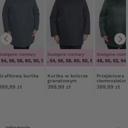
Dostępne rozmiary
Dostępne rozmiary
Dostępne rozmi
 54, 56, 58, 60
,
50, 52, 54, 56, 58, 60
50, 52, 54, 56, 58, 60
,
50, 52, 54, 56, 58, 60
48, 50, 52, 54,
Grafitowa kurtka
Kurtka w kolorze
Przejściowa
granatowym
ciemnozielon
kurtka z kap
399,99 zł
399,99 zł
399,99 zł
Informacje