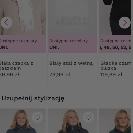
Dostępne rozmiary
Dostępne rozmiary
Dostępne rozmi
UNI.
UNI.
44, 46, 48, 50, 52, 54
czapka z
Biały szal z wełną
Gładka czarna
daszkiem
bluzka
69,99 zł
79,99 zł
119,99 zł
Uzupełnij stylizację