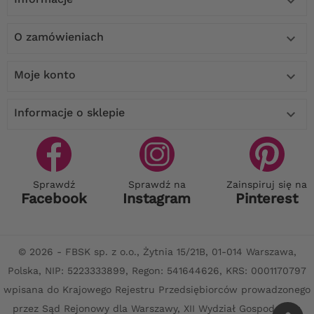

O zamówieniach

Moje konto

Informacje o sklepie

Sprawdź
Sprawdź na
Zainspiruj się na
Facebook
Instagram
Pinterest
© 2026 - FBSK sp. z o.o., Żytnia 15/21B, 01-014 Warszawa,
Polska, NIP: 5223333899, Regon: 541644626, KRS: 0001170797
wpisana do Krajowego Rejestru Przedsiębiorców prowadzonego
przez Sąd Rejonowy dla Warszawy, XII Wydział Gospodarczy,