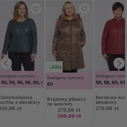
-30%
Dostępne rozmiary
Dostępne rozmi
Dostępne rozmiary
50, 54, 56, 58, 60
,
46, 48, 50, 54, 56, 58, 60
56, 58, 60, 62
60
ozielona
Bordowa kurtka z
Brązowy płaszcz
kurtka z ekoskóry
ekoskóry
ze wzorem
329,99 zł
279,99 zł
279,99 zł
399,99 zł