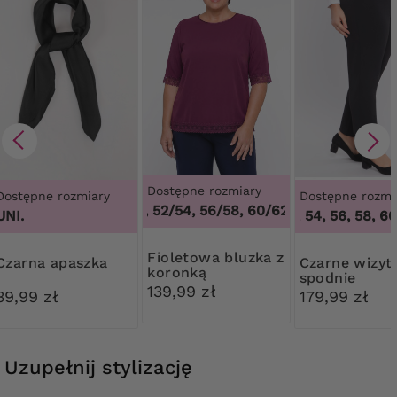
Dostępne rozmiary
Dostępne rozmiary
Dostępne rozmi
48/50, 52/54, 56/58, 60/62
,
48/50, 52/54, 
UNI.
50, 52, 54, 56, 58, 60
Fioletowa bluzka z
Czarna apaszka
Czarne wizytowe
koronką
spodnie
139,99 zł
39,99 zł
179,99 zł
Uzupełnij stylizację