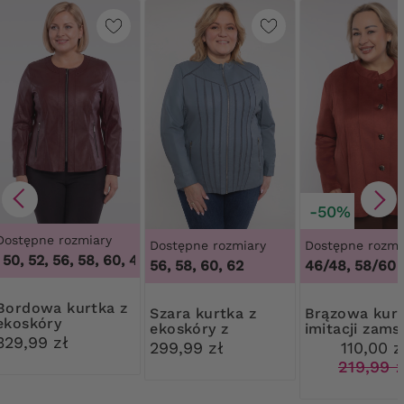
-50%
Dostępne rozmiary
Dostępne rozmiary
Dostępne rozmi
50, 52, 56, 58, 60
,
46, 48, 50, 52, 56, 58, 60
56, 58, 60, 62
46/48, 58/60
 kurtka z
Szara kurtka z
Brązowa kurtka z
ekoskóry
ekoskóry z
imitacji zams
329,99 zł
siateczką
299,99 zł
110,00 z
219,99 z