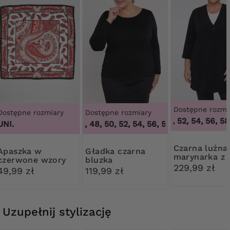
Dostępne rozmi
Dostępne rozmiary
Dostępne rozmiary
48, 50, 52, 54, 56, 58,
UNI.
44, 46, 48, 50, 52, 54, 56, 58, 60, 62, 64
,
44,
Czarna luźna
szka w
Gładka czarna
marynarka z
czerwone wzory
bluzka
mankietami
229,99 zł
49,99 zł
119,99 zł
Uzupełnij stylizację