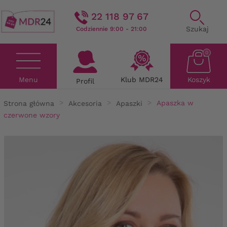
22 118 97 67
Szukaj
Codziennie 9:00 - 21:00
0
Menu
Klub MDR24
Koszyk
Profil
Strona główna
Akcesoria
Apaszki
Apaszka w
czerwone wzory