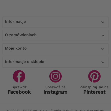
Informacje

O zamówieniach

Moje konto

Informacje o sklepie

Sprawdź
Sprawdź na
Zainspiruj się na
Facebook
Instagram
Pinterest
© 2026 - FBSK sp. z o.o., Żytnia 15/21B, 01-014 Warszawa,