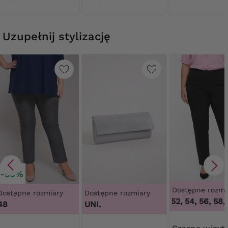
koronką
Uzupełnij stylizację
-50%
Dostępne rozmi
Dostępne rozmiary
Dostępne rozmiary
48, 50, 52, 54, 56, 58, 
48
UNI.