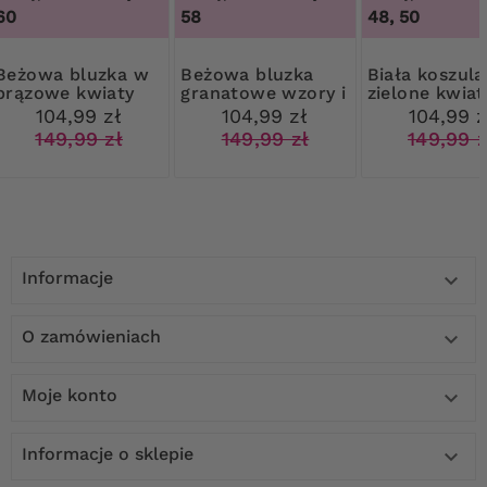
60
58
48, 50
 bluzka w
Beżowa bluzka
Biała koszula
brązowe kwiaty
granatowe wzory i
zielone kwiat
złote kropki
104,99 zł
104,99 zł
104,99 z
149,99 zł
149,99 zł
149,99 z
Informacje

O zamówieniach

Moje konto

Informacje o sklepie
