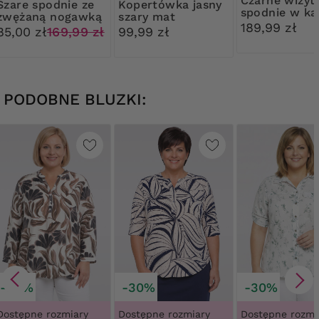
Czarne wizytowe
podnie ze
Kopertówka jasny
spodnie w ka
zwężaną nogawką
szary mat
189,99 zł
85,00 zł
169,99 zł
99,99 zł
PODOBNE BLUZKI:
-30%
-30%
-30%
Dostępne rozmiary
Dostępne rozmiary
Dostępne rozmi