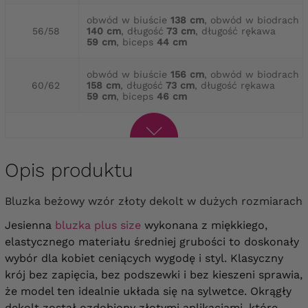
obwód w biuście
138 cm
, obwód w biodrach
56/58
140 cm
, długość
73 cm
, długość rękawa
59 cm
, biceps
44 cm
obwód w biuście
156 cm
, obwód w biodrach
60/62
158 cm
, długość
73 cm
, długość rękawa
59 cm
, biceps
46 cm
Opis produktu
Bluzka beżowy wzór złoty dekolt w dużych rozmiarach
Jesienna
bluzka plus size
wykonana z miękkiego,
elastycznego materiału średniej grubości to doskonały
wybór dla kobiet ceniących wygodę i styl. Klasyczny
krój bez zapięcia, bez podszewki i bez kieszeni sprawia,
że model ten idealnie układa się na sylwetce. Okrągły
dekolt został ozdobiony złotymi aplikacjami, które