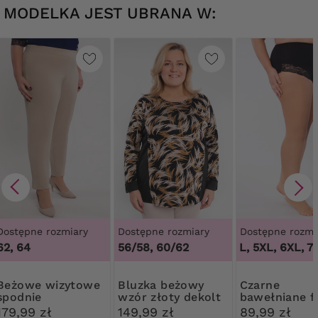
MODELKA JEST UBRANA W:
Dostępne rozmiary
Dostępne rozmiary
Dostępne rozmi
62, 64
56/58, 60/62
3XL, 4XL, 5XL, 6XL, 7X
 wizytowe
Bluzka beżowy
Czarne
spodnie
wzór złoty dekolt
bawełniane fi
modelujące z
179,99 zł
149,99 zł
89,99 zł