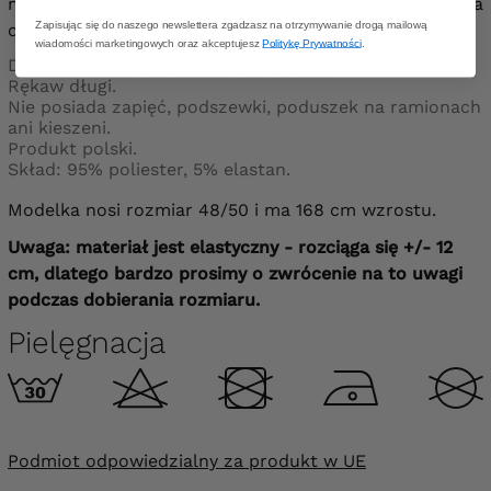
nie tylko rozświetli stylizację, ale i poprawi nastrój – na
Zapisując się do naszego newslettera zgadzasz na otrzymywanie drogą mailową
co dzień i od święta.
wiadomości marketingowych oraz akceptujesz
Politykę Prywatności
.
Dekolt okrągły ze złotymi aplikacjami.
Rękaw długi.
Nie posiada zapięć, podszewki, poduszek na ramionach
ani kieszeni.
Produkt polski.
Skład: 95% poliester, 5% elastan.
Modelka nosi rozmiar 48/50 i ma 168 cm wzrostu.
Uwaga: materiał jest elastyczny - rozciąga się +/- 12
cm, dlatego bardzo prosimy o zwrócenie na to uwagi
podczas dobierania rozmiaru.
Pielęgnacja
Podmiot odpowiedzialny za produkt w UE