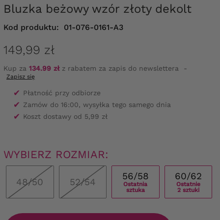
Bluzka beżowy wzór złoty dekolt
Kod produktu:
01-076-0161-A3
149,99 zł
Kup za
134.99 zł
z rabatem za zapis do newslettera
-
Zapisz się
✔
Płatność przy odbiorze
✔
Zamów do 16:00, wysyłka tego samego dnia
✔
Koszt dostawy od 5,99 zł
WYBIERZ ROZMIAR:
56/58
60/62
48/50
52/54
Ostatnia
Ostatnie
sztuka
2 sztuki