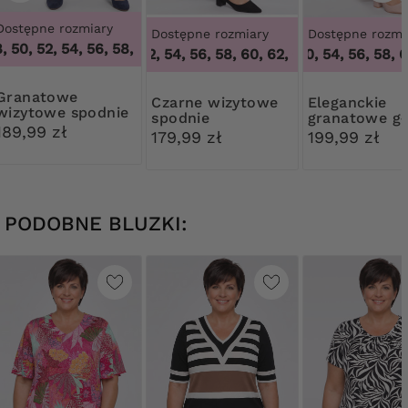
Dostępne rozmiary
Dostępne rozmiary
Dostępne rozmi
 50, 52, 54, 56, 58, 60, 62, 64
,
46, 48, 50, 52, 54, 56, 58, 60
50, 52, 54, 56, 58, 60, 62, 64
48, 50, 54, 56, 58, 6
,
50, 52, 54, 56
natowe
Czarne wizytowe
Eleganckie
wizytowe spodnie
spodnie
granatowe gł
w kant
189,99 zł
spodnie
179,99 zł
199,99 zł
PODOBNE BLUZKI: