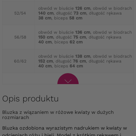
obwód w biuście
126 cm
, obwód w biodrach
52/54
140 cm
, długość
73 cm
, długość rękawa
38 cm
, biceps
58 cm
obwód w biuście
136 cm
, obwód w biodrach
56/58
150 cm
, długość
75 cm
, długość rękawa
40 cm
, biceps
62 cm
obwód w biuście
138 cm
, obwód w biodrach
60/62
152 cm
, długość
76 cm
, długość rękawa
40 cm
, biceps
64 cm
Opis produktu
Bluzka z wiązaniem w różowe kwiaty w dużych
rozmiarach
Bluzka ozdobiona wyrazistym nadrukiem w kwiaty w
odcieniach różu i bieli. Model z krótkim rękawem i