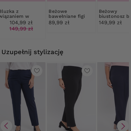
zka z
Beżowe
Beżowy
wiązaniem w
bawełniane figi
biustonosz b
różowe kwiaty
modelujące z
fiszbin
104,99 zł
89,99 zł
149,99 zł
koronką
149,99 zł
Uzupełnij stylizację