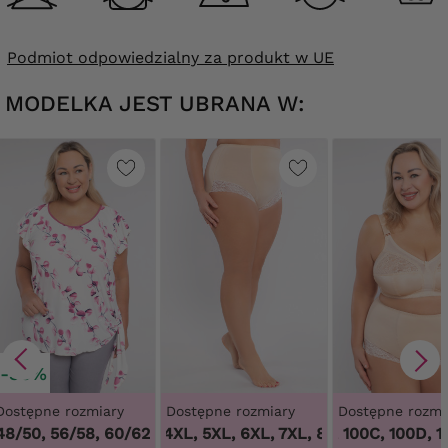
Podmiot odpowiedzialny za produkt w UE
MODELKA JEST UBRANA W:
-30%
Dostępne rozmiary
Dostępne rozmiary
Dostępne rozmi
48/50, 56/58, 60/62
3XL, 4XL, 5XL, 6XL, 7XL, 8XL, 9XL
100B, 100C, 100D, 100
,
3XL, 4X