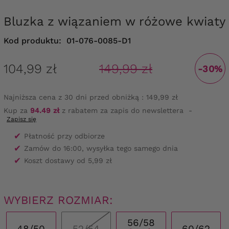
Bluzka z wiązaniem w różowe kwiaty
Kod produktu:
01-076-0085-D1
104,99 zł
149,99 zł
-30%
Najniższa cena z 30 dni przed obniżką :
149,99 zł
Kup za
94.49 zł
z rabatem za zapis do newslettera
-
Zapisz się
✔
Płatność przy odbiorze
✔
Zamów do 16:00, wysyłka tego samego dnia
✔
Koszt dostawy od 5,99 zł
WYBIERZ ROZMIAR:
56/58
48/50
52/54
60/62