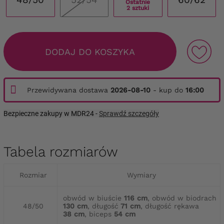
Ostatnie
2 sztuki
DODAJ DO KOSZYKA
Przewidywana dostawa
2026-08-10
- kup do
16:00
Bezpieczne zakupy w MDR24 -
Sprawdź szczegóły
Tabela rozmiarów
Rozmiar
Wymiary
obwód w biuście
116 cm
, obwód w biodrach
48/50
130 cm
, długość
71 cm
, długość rękawa
38 cm
, biceps
54 cm