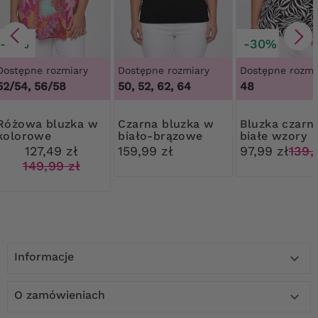
-15%
-30%
Dostępne rozmiary
Dostępne rozmiary
Dostępne rozmi
52/54, 56/58
50, 52, 62, 64
48
 bluzka w
Czarna bluzka w
Bluzka czarno-
kolorowe
biało-brązowe
białe wzory
tropikalne wzory
paski
127,49 zł
159,99 zł
97,99 zł
139,
149,99 zł
Informacje

O zamówieniach
