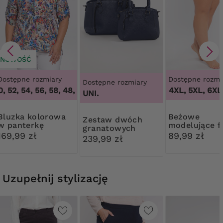
NOWOŚĆ
Dostępne rozmiary
Dostępne rozmi
Dostępne rozmiary
 52, 54, 56, 58
,
48, 50, 52, 54, 56, 58
3XL, 4XL, 5XL, 6XL,
UNI.
 kolorowa
Beżowe
Zestaw dwóch
w panterkę
modelujące fi
granatowych
kwiatową ko
169,99 zł
89,99 zł
torebek
239,99 zł
Uzupełnij stylizację