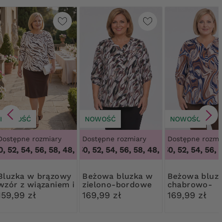
NOWOŚĆ
NOWOŚĆ
NOWOŚĆ
Dostępne rozmiary
Dostępne rozmiary
Dostępne rozmi
 52, 54, 56, 58
,
48, 50, 52, 54, 56, 58
48, 50, 52, 54, 56, 58
,
48, 50, 52, 54, 56, 58
48, 50, 52, 54, 56, 5
w brązowy
Beżowa bluzka w
Beżowa bluzka w
wzór z wiązaniem i
zielono-bordowe
chabrowo-
broszką
wzory
pomarańczo
159,99 zł
169,99 zł
169,99 zł
wzory