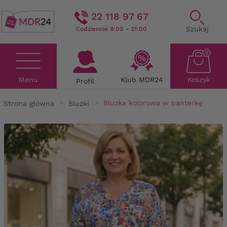
22 118 97 67
Szukaj
Codziennie 9:00 - 21:00
0
Menu
Klub MDR24
Koszyk
Profil
Strona główna
Bluzki
Bluzka kolorowa w panterkę