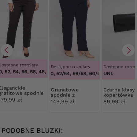
Dostępne rozmiary
Dostępne rozmiary
Dostępne rozmi
 52, 54, 56, 58
,
48, 50, 52, 54, 56, 58
48/50, 52/54, 56/58, 60/62
,
48/50, 52/54,
UNI.
anckie
Granatowe
Czarna klasyczna
grafitowe spodnie
spodnie z
kopertówka
179,99 zł
rozcięciem na
149,99 zł
89,99 zł
nogawce
PODOBNE BLUZKI: