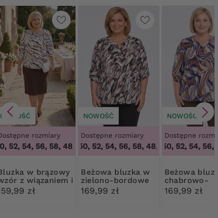
NOWOŚĆ
NOWOŚĆ
NOWOŚĆ
Dostępne rozmiary
Dostępne rozmiary
Dostępne rozmi
, 52, 54, 56, 58
,
48, 50, 52, 54, 56, 58
48, 50, 52, 54, 56, 58
,
48, 50, 52, 54, 56, 5
48, 50, 52, 54, 56, 5
w brązowy
Beżowa bluzka w
Beżowa bluzka w
wzór z wiązaniem i
zielono-bordowe
chabrowo-
broszką
wzory
pomarańczo
159,99 zł
169,99 zł
169,99 zł
wzory