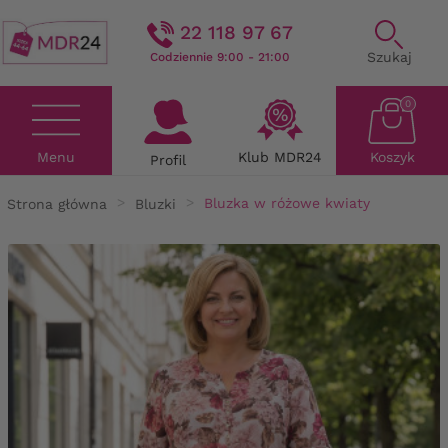
22 118 97 67
Szukaj
Codziennie 9:00 - 21:00
0
Menu
Klub MDR24
Koszyk
Profil
Strona główna
Bluzki
Bluzka w różowe kwiaty