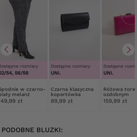
Dostępne rozmiary
Dostępne rozmiary
Dostępne rozmi
52/54, 56/58
UNI.
UNI.
w czarno-
Czarna klasyczna
Różowa torebka z
biały melanż
kopertówka
ozdobnym
zapięciem
149,99 zł
89,99 zł
159,99 zł
PODOBNE BLUZKI: