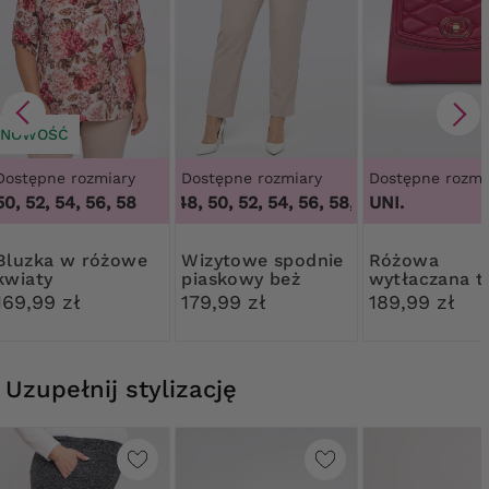
NOWOŚĆ
Dostępne rozmiary
Dostępne rozmiary
Dostępne rozmi
50, 52, 54, 56, 58
46, 48, 50, 52, 54, 56, 58, 60, 62, 64
UNI.
,
46, 4
 w różowe
Wizytowe spodnie
Różowa
kwiaty
piaskowy beż
wytłaczana t
169,99 zł
179,99 zł
189,99 zł
Uzupełnij stylizację