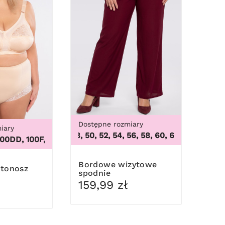
Dostępne rozmiary
iary
7XL, 8XL, 9XL
46, 48, 50, 52, 54, 56, 58, 60, 62, 64
,
46, 48, 50,
, 100F, 100G, 100H, 100I, 100J, 100K, 105B, 105C, 105D, 105DD
Bordowe wizytowe
spodnie
159,99 zł