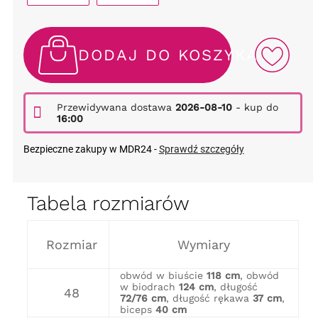
DODAJ DO KOSZYKA
Przewidywana dostawa
2026-08-10
- kup do
16:00
Bezpieczne zakupy w MDR24 -
Sprawdź szczegóły
Tabela rozmiarów
Rozmiar
Wymiary
obwód w biuście
118 cm
, obwód
w biodrach
124 cm
, długość
48
72/76 cm
, długość rękawa
37 cm
,
biceps
40 cm