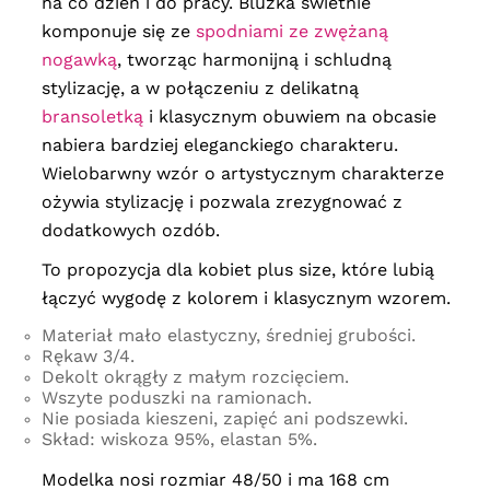
na co dzień i do pracy. Bluzka świetnie
komponuje się ze
spodniami ze zwężaną
nogawką
, tworząc harmonijną i schludną
stylizację, a w połączeniu z delikatną
bransoletką
i klasycznym obuwiem na obcasie
nabiera bardziej eleganckiego charakteru.
Wielobarwny wzór o artystycznym charakterze
ożywia stylizację i pozwala zrezygnować z
dodatkowych ozdób.
To propozycja dla kobiet plus size, które lubią
łączyć wygodę z kolorem i klasycznym wzorem.
Materiał mało elastyczny, średniej grubości.
Rękaw 3/4.
Dekolt okrągły z małym rozcięciem.
Wszyte poduszki na ramionach.
Nie posiada kieszeni, zapięć ani podszewki.
Skład: wiskoza 95%, elastan 5%.
Modelka nosi rozmiar 48/50 i ma 168 cm