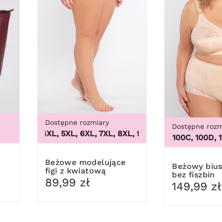
Dostępne rozmiary
Dostępne rozm
3XL, 4XL, 5XL, 6XL, 7XL, 8XL, 9XL
,
3XL, 4XL, 5XL, 6XL, 
100B, 100C, 100D, 100DD
Beżowe modelujące
Beżowy biustonosz
figi z kwiatową
bez fiszbin
koronką
89,99 zł
149,99 zł