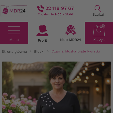
22 118 97 67
Szukaj
Codziennie 9:00 - 21:00
0
Menu
Klub MDR24
Koszyk
Profil
Strona główna
Bluzki
Czarna bluzka białe kwiatki