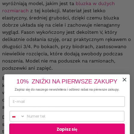
wyróżniają model, jakim jest ta
bluzka w dużych
rozmiarach
z tej kolekcji. Materiał jest lekko
elastyczny, średniej grubości, dzięki czemu bluzka
dobrze układa się na ciele i zachowuje nienaganny
wygląd. Fason wykończony jest dekoltem V, który
delikatnie odsłania szyję, oraz praktycznym rękawem o
długości 3/4. Po bokach, przy biodrach, zastosowano
niewielkie rozcięcia, które dodają swobody podczas
noszenia. Model nie ma poduszek na ramionach,
podszewki ani zapięć.
Bluzka w praktycznym, eleganckim kolorze świetnie
10% ZNIŻKI NA PIERWSZE ZAKUPY
komponuje się zarówno ze
spodniami w kant
, jak i z
Zapisz się do naszego newslettera i odbierz rabat na pierwsze zakupy.
wizytową
spódnicą midi
. Prosty krój pozwala, by
ozdobne kwiatki przy dekolcie pozostały głównym
akcentem całej stylizacji.
Numer telefonu
Delikatne zdobienia sprawiają, że ta bluzka świetnie
sprawdzi się na rodzinne uroczystości i spotkania
Zapisz się
towarzyskie.
Bluzka powstała w polskiej produkcji, co