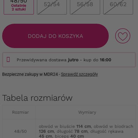
48/50
52/54
56/58
60/62
Ostatnie
2 sztuki
DODAJ DO KOSZYKA
Przewidywana dostawa
jutro
- kup do
16:00
Bezpieczne zakupy w MDR24 -
Sprawdź szczegóły
Tabela rozmiarów
Rozmiar
Wymiary
obwód w biuście
114 cm
, obwód w biodrach
48/50
126 cm
, długość
78 cm
, długość rękawa
45 cm
, biceps
40 cm