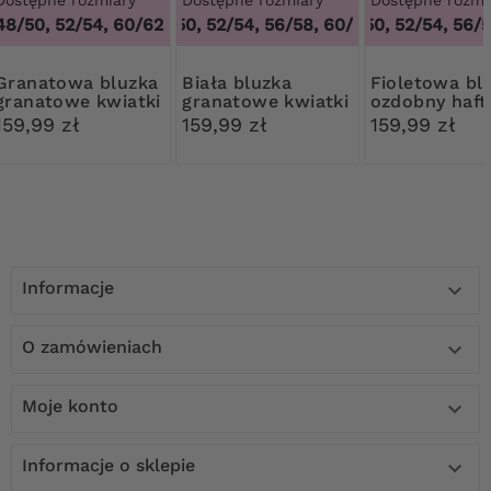
48/50, 52/54, 60/62
48/50, 52/54, 56/58, 60/62
48/50, 52/54, 56/58
,
48/50, 52/54,
owa bluzka
Biała bluzka
Fioletowa bluzka
granatowe kwiatki
granatowe kwiatki
ozdobny haft
159,99 zł
159,99 zł
159,99 zł
Informacje

O zamówieniach

Moje konto

Informacje o sklepie
