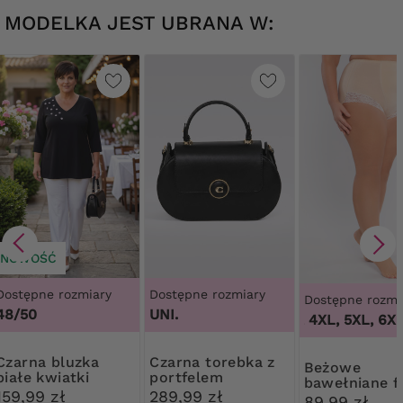
MODELKA JEST UBRANA W:
NOWOŚĆ
Dostępne rozmiary
Dostępne rozmiary
Dostępne rozmi
48/50
UNI.
3XL, 4XL, 5XL, 6XL,
a bluzka
Czarna torebka z
Beżowe
białe kwiatki
portfelem
bawełniane fi
159,99 zł
289,99 zł
modelujące z
89,99 zł