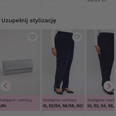
koronką
Uzupełnij stylizację
Dostępne rozmiary
Dostępne rozmiary
Dostępne rozmi
UNI.
48/50, 52/54, 56/58, 60/62
48, 50, 52, 54, 56, 5
,
48/50, 52/54,