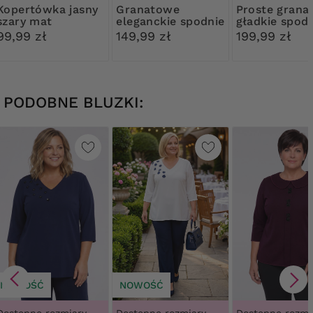
wka jasny
Granatowe
Proste granatowe
szary mat
eleganckie spodnie
gładkie spod
z karczkiem
99,99 zł
149,99 zł
199,99 zł
PODOBNE BLUZKI:
NOWOŚĆ
NOWOŚĆ
Dostępne rozmiary
Dostępne rozmiary
Dostępne rozmi