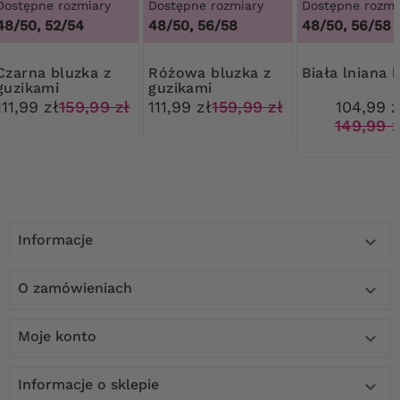
Dostępne rozmiary
Dostępne rozmiary
Dostępne rozmi
4
48/50, 52/54
48/50, 56/58
48/50, 56/58
 bluzka z
Różowa bluzka z
Biała lniana 
guzikami
guzikami
111,99 zł
159,99 zł
111,99 zł
159,99 zł
104,99 z
149,99 z
Informacje

O zamówieniach

Moje konto

Informacje o sklepie
