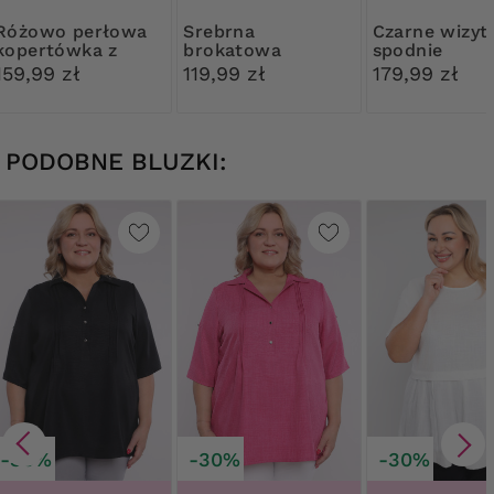
 perłowa
Srebrna
Czarne wizytowe
kopertówka z
brokatowa
spodnie
ozdobą
kopertówka
159,99 zł
119,99 zł
179,99 zł
PODOBNE BLUZKI:
-30%
-30%
-30%