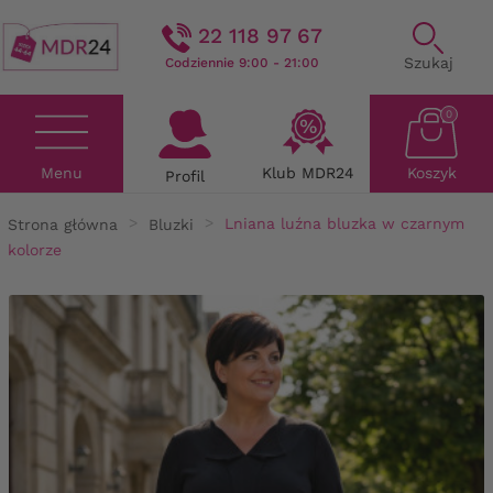
22 118 97 67
Szukaj
Codziennie 9:00 - 21:00
0
Menu
Klub MDR24
Koszyk
Profil
Strona główna
Bluzki
Lniana luźna bluzka w czarnym
kolorze