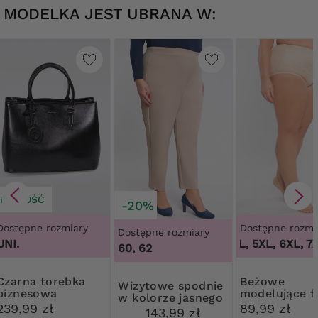
MODELKA JEST UBRANA W:
NOWOŚĆ
-20%
Dostępne rozmiary
Dostępne rozmi
Dostępne rozmiary
UNI.
3XL, 4XL, 5XL, 6XL, 7X
1
60, 62
 torebka
Beżowe
Wizytowe spodnie
biznesowa
modelujące fi
w kolorze jasnego
kwiatową ko
239,99 zł
89,99 zł
beżu
143,99 zł