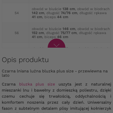
obwód w biuście
138 cm
, obwód w biodrach
54
142 cm
, długość
74/76 cm
, długość rękawa
41 cm
, biceps
44 cm
obwód w biuście
146 cm
, obwód w biodrach
56
152 cm
, długość
75/77 cm
, długość rękawa
41 cm
, biceps
46 cm
obwód w biuście
152 cm
, obwód w biodrach
58
156 cm
, długość
77/79 cm
, długość rękawa
42 cm
, biceps
48 cm
Opis produktu
obwód w biuście
156 cm
, obwód w biodrach
Czarna lniana luźna bluzka plus size - przewiewna na
60
160 cm
, długość
77/79 cm
, długość rękawa
lato
42 cm
, biceps
50 cm
Czarna
bluzka plus size
uszyta jest z naturalnej
obwód w biuście
162 cm
, obwód w biodrach
mieszanki lnu i bawełny z domieszką poliestru, dzięki
62
168 cm
, długość
79/81 cm
, długość rękawa
czemu cechuje się trwałością, oddychalnością i
42 cm
, biceps
52 cm
komfortem noszenia przez cały dzień. U
niwersalny
fason z subtelnym detalem plisy imitującej kołnierzyk
obwód w biuście
170 cm
, obwód w biodrach
64
174 cm
, długość
79/81 cm
, długość rękawa