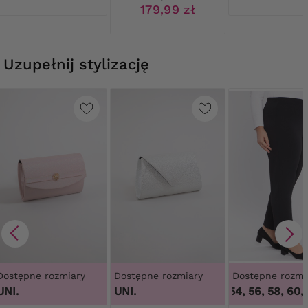
179,99 zł
Uzupełnij stylizację
Dostępne rozmiary
Dostępne rozmiary
Dostępne rozmi
UNI.
UNI.
50, 52, 54, 56, 58, 60, 