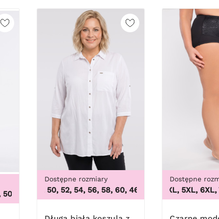
Dostępne rozmiary
Dostępne rozm
46, 48, 50, 52, 54, 56, 58, 60
,
46, 48, 50, 52, 54, 56, 58, 
3XL, 4XL, 5XL, 6XL, 7X
0, 62, 64
, 52, 54, 56, 58, 60, 62, 64
Długa biała koszula z
Czarne modelujące figi