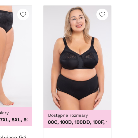
iary
Dostępne rozmiary
60
L, 8XL, 9XL
,
3XL, 4XL, 5XL, 6XL, 7XL, 8XL, 9XL
100B, 100C, 100D, 100DD, 100F, 100G, 100H, 100I, 