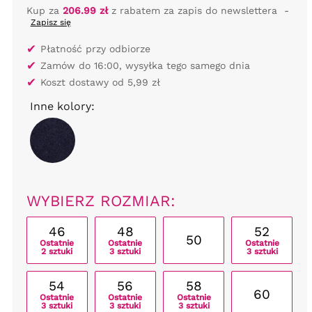
Kup za
206.99 zł
z rabatem za zapis do newslettera
-
Zapisz się
✔
Płatność przy odbiorze
✔
Zamów do 16:00, wysyłka tego samego dnia
✔
Koszt dostawy od 5,99 zł
Inne kolory:
WYBIERZ ROZMIAR:
46
48
52
50
Ostatnie
Ostatnie
Ostatnie
2 sztuki
3 sztuki
3 sztuki
54
56
58
60
Ostatnie
Ostatnie
Ostatnie
3 sztuki
3 sztuki
3 sztuki