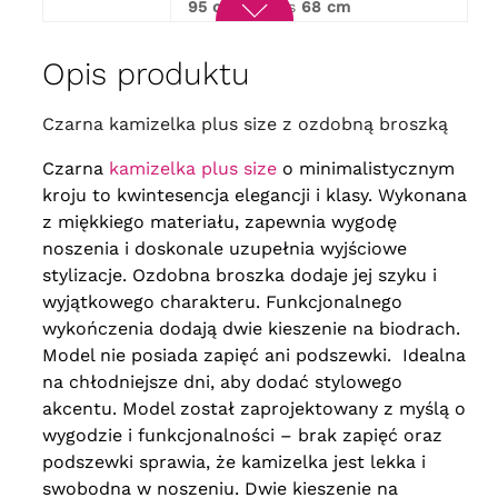
95 cm
, biceps
68 cm
obwód w biuście
158 cm
, obwód
60
Opis produktu
w biodrach
160 cm
, długość
96 cm
, biceps
68 cm
Czarna kamizelka plus size z ozdobną broszką
obwód w biuście
164 cm
, obwód
62
w biodrach
166 cm
, długość
101 cm
, biceps
74 cm
Czarna
kamizelka plus size
o minimalistycznym
kroju to kwintesencja elegancji i klasy. Wykonana
obwód w biuście
170 cm
, obwód
64
w biodrach
172 cm
, długość
z miękkiego materiału, zapewnia wygodę
101 cm
, biceps
76 cm
noszenia i doskonale uzupełnia wyjściowe
stylizacje. Ozdobna broszka dodaje jej szyku i
wyjątkowego charakteru. Funkcjonalnego
wykończenia dodają dwie kieszenie na biodrach.
Model nie posiada zapięć ani podszewki. Idealna
na chłodniejsze dni, aby dodać stylowego
akcentu.
Model został zaprojektowany z myślą o
wygodzie i funkcjonalności – brak zapięć oraz
podszewki sprawia, że kamizelka jest lekka i
swobodna w noszeniu. Dwie kieszenie na