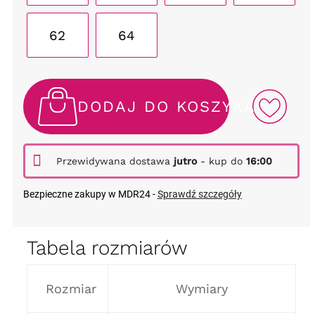
62
64
DODAJ DO KOSZYKA
Przewidywana dostawa
jutro
- kup do
16:00
Bezpieczne zakupy w MDR24 -
Sprawdź szczegóły
Tabela rozmiarów
Rozmiar
Wymiary