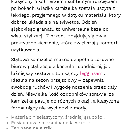
klasycznym kołnierzem i subtelnym rozcięciem
po bokach. Gładka kamizelka została uszyta z
lekkiego, przyjemnego w dotyku materiału, który
dobrze układa się na sylwetce. Odcień
głębokiego granatu to uniwersalna baza do
wielu stylizacji. Z przodu znajdują się dwie
praktyczne kieszenie, które zwiększają komfort
użytkowania.
Stylową kamizelką można uzupełnić zarówno
biurową stylizację z koszulą i spodniami, jak i
luźniejszy zestaw z tuniką czy
legginsami
.
Idealna na sezon przejściowy – zapewnia
swobodę ruchów i wygodę noszenia przez cały
dzień. Niewielka ilość ozdobników sprawia, że
kamizelka pasuje do różnych okazji, a klasyczna
forma nigdy nie wychodzi z mody.
Materiał: nieelastyczny, średniej grubości.
Posiada dwie niezapinane kieszenie.
Zapinana na guzik.