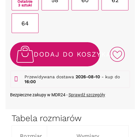
58
60
62
Ostatnie
3 sztuki
64
DODAJ DO KOSZYKA
Przewidywana dostawa
2026-08-10
- kup do
16:00
Bezpieczne zakupy w MDR24 -
Sprawdź szczegóły
Tabela rozmiarów
Rozmiar
Wymiary