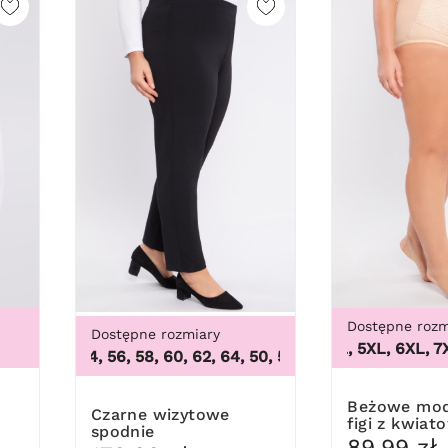
Dostępne rozm
Dostępne rozmiary
3XL, 4XL, 5XL, 6XL, 7XL,
50, 52, 54, 56, 58, 60, 62, 64
,
50, 52, 54, 56, 58, 60, 62, 64
Beżowe modelujące
Czarne wizytowe
figi z kwiat
spodnie
koronką
89,99 zł