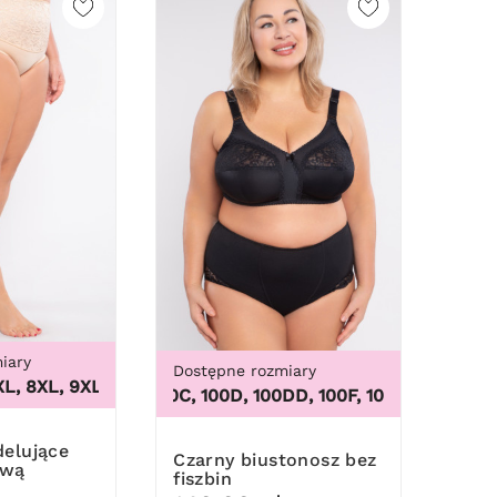
iary
Dostępne rozmiary
 8XL, 9XL
,
3XL, 4XL, 5XL, 6XL, 7XL, 8XL, 9XL
100B, 100C, 100D, 100DD, 100F, 100G, 100H, 100I, 10
Czarny biustonosz bez
ową
fiszbin