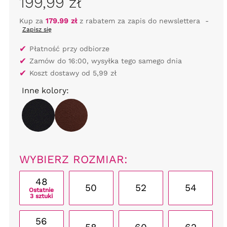
199,99 zł
Kup za
179.99 zł
z rabatem za zapis do newslettera
-
Zapisz się
✔
Płatność przy odbiorze
✔
Zamów do 16:00, wysyłka tego samego dnia
✔
Koszt dostawy od 5,99 zł
Inne kolory:
WYBIERZ ROZMIAR:
48
50
52
54
Ostatnie
3 sztuki
56