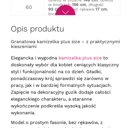
obwód w biuście
148 cm
, obwód
w biodrach
156 cm
, długość
60
93 cm
, długość rękawa
17 cm
,
biceps
58 cm
obwód w biuście
154 cm
, obwód
w biodrach
166 cm
, długość
62
Opis produktu
95 cm
, długość rękawa
18 cm
,
biceps
60 cm
obwód w biuście
158 cm
, obwód
Granatowa kamizelka plus size – z praktycznymi
w biodrach
168 cm
, długość
64
kieszeniami
95 cm
, długość rękawa
18 cm
,
biceps
62 cm
Elegancka i wygodna
kamizelka plus size
to
doskonały wybór dla kobiet ceniących klasyczny
styl i funkcjonalność na co dzień. Gładki,
ponadczasowy krój sprawdzi się zarówno w
pracy, jak i w bardziej formalnych sytuacjach.
Zapięcie na dekoracyjny guzik dodaje całości
eleganckiego charakteru, a staranne
wykończenie podkreśla wysoką jakość
wykonania.
Model o prostym fasonie, bez rękawów, z