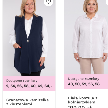
Dostępne rozmiary
Dostępne rozmiary
48, 50, 52, 56, 58
52, 54, 56, 58, 60, 62, 64
,
48, 50, 52, 54, 56, 58, 60, 62, 64
Biała koszula z
Granatowa kamizelka
kołnierzykiem
z kieszeniami
219,99 zł