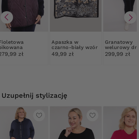
etowa
Apaszka w
Granatowy
pikowana
czarno-biały wzór
welurowy dr
kamizelka
279,99 zł
49,99 zł
299,99 zł
Uzupełnij stylizację