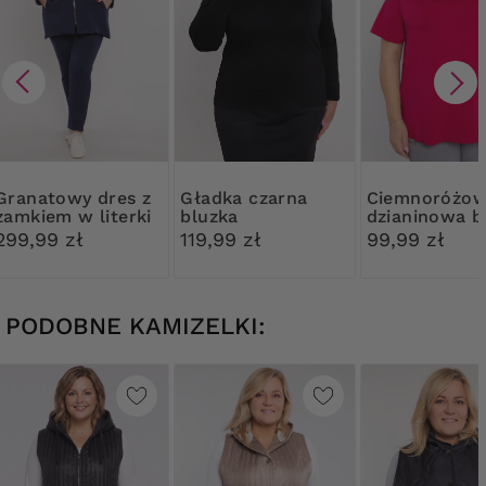
owy dres z
Gładka czarna
Ciemnoróżowa
zamkiem w literki
bluzka
dzianinowa b
299,99 zł
119,99 zł
99,99 zł
PODOBNE KAMIZELKI: