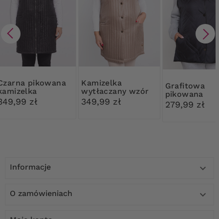
 pikowana
Kamizelka
Grafitowa
kamizelka
wytłaczany wzór
pikowana
349,99 zł
349,99 zł
kamizelka
279,99 zł
Informacje

O zamówieniach
