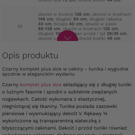
obwód w biuście
126 cm
, obwód w biodrach
148 cm
, długość
94 cm
, długość rękawa
40 cm
, biceps
40 cm
, obwód w pasie
52
86-128 cm
, obwód w biodrach
128 cm
,
długość
100 cm
, stan przód i tył
28/35 cm
,
obwód uda
74 cm
, obwód kostki
46 cm
obwód w biuście
136 cm
, obwód w biodrach
Opis produktu
152 cm
, długość
94 cm
, długość rękawa
41 cm
, biceps
42 cm
, obwód w pasie
54
88-132 cm
, obwód w biodrach
132 cm
,
Czarny komplet plus size w cekiny - tunika i wygodne
długość
100 cm
, stan przód i tył
30/36 cm
,
spodnie w eleganckim wydaniu
obwód uda
78 cm
, obwód kostki
46 cm
Czarny
komplet plus size
składający się z długiej tuniki
obwód w biuście
142 cm
, obwód w biodrach
o luźnym fasonie i spodni o subtelnie zwężanych
162 cm
, długość
94 cm
, długość rękawa
nogawkach. Całość wykonana z elastycznej,
41 cm
, biceps
44 cm
, obwód w pasie
56
94-140 cm
, obwód w biodrach
140 cm
,
niegniotącej się tkaniny. Tunika posiada zaszewki
długość
100 cm
, stan przód i tył
30/37 cm
,
piersiowe i wysmuklający dekolt V. Rękawy ¾
obwód uda
80 cm
, obwód kostki
46 cm
wykończone są transparentną siateczką z
błyszczącymi cekinami. Dekolt i przód tuniki również
obwód w biuście
148 cm
, obwód w biodrach
166 cm
, długość
94 cm
, długość rękawa