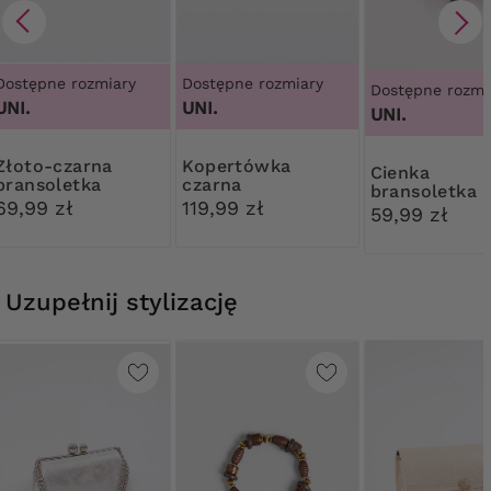
Dostępne rozmiary
Dostępne rozmiary
Dostępne rozmi
UNI.
UNI.
UNI.
-czarna
Kopertówka
Cienka
bransoletka
czarna
bransoletka
69,99 zł
119,99 zł
czarne korali
59,99 zł
Uzupełnij stylizację