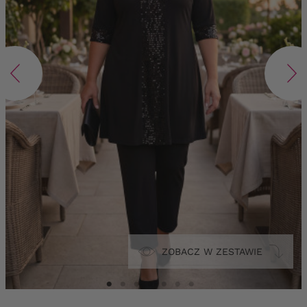
ZOBACZ W ZESTAWIE