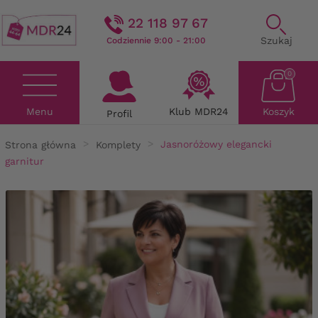
22 118 97 67
Szukaj
Codziennie 9:00 - 21:00
0
Menu
Klub MDR24
Koszyk
Profil
Strona główna
Komplety
Jasnoróżowy elegancki
garnitur