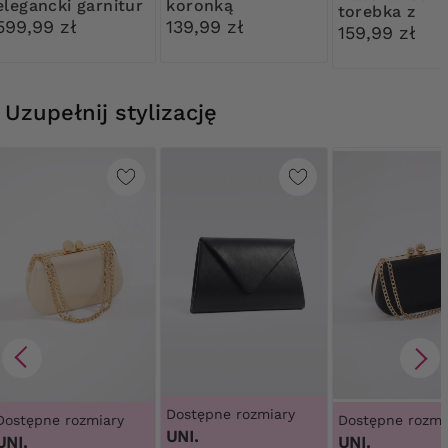
elegancki garnitur
koronką
torebka z
599,99 zł
139,99 zł
ozdobnym
159,99 zł
zapięciem
Uzupełnij stylizację
Dostępne rozmiary
Dostępne rozmiary
Dostępne rozmi
UNI.
UNI.
UNI.