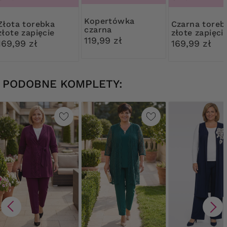
Kopertówka
torebka
Czarna torebka
czarna
złote zapięcie
złote zapięci
119,99 zł
169,99 zł
169,99 zł
PODOBNE KOMPLETY: