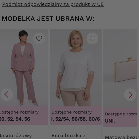
Podmiot odpowiedzialny za produkt w UE
MODELKA JEST UBRANA W:
Dostępne rozmiary
Dostępne rozmiary
Dostępne rozmi
50, 52, 54, 56
48/50, 52/54, 56/58, 60/62
,
48/50, 52/54, 
UNI.
różowy
Ecru bluzka z
Matowa beżowa