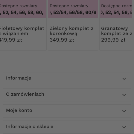
Dostępne rozmiary
Dostępne rozmiary
Dostępne rozmi
 52, 54, 56, 58, 60, 62, 64
48/50, 52/54, 56/58, 60/62
,
48, 50, 52, 54, 56, 58, 60, 62, 64
48, 50, 52, 54, 56, 58
,
48/50, 52/54, 
y komplet
Zielony komplet z
Granatowy
z wiązaniem
koronkową
komplet ze z
narzutką
różą
419,99 zł
349,99 zł
299,99 zł
Informacje

O zamówieniach

Moje konto

Informacje o sklepie
