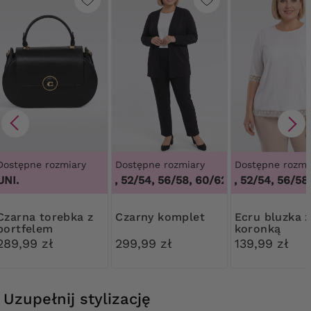
Dostępne rozmiary
Dostępne rozmiary
Dostępne rozmi
UNI.
48/50, 52/54, 56/58, 60/62
48/50, 52/54, 56/58,
,
48/50, 52/54, 
torebka z
Czarny komplet
Ecru bluzka z
portfelem
koronką
289,99 zł
299,99 zł
139,99 zł
Uzupełnij stylizację