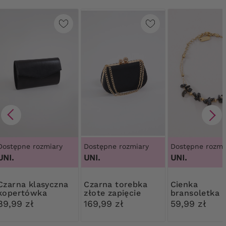
Dostępne rozmiary
Dostępne rozmiary
Dostępne rozmi
UNI.
UNI.
UNI.
klasyczna
Czarna torebka
Cienka
kopertówka
złote zapięcie
bransoletka
czarne korali
89,99 zł
169,99 zł
59,99 zł