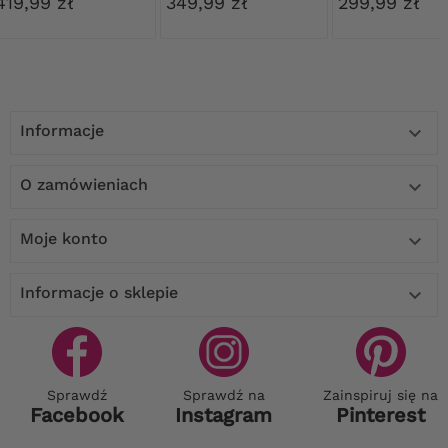
419,99 zł
349,99 zł
299,99 zł
Informacje

O zamówieniach

Moje konto

Informacje o sklepie

Sprawdź
Sprawdź na
Zainspiruj się na
Facebook
Instagram
Pinterest