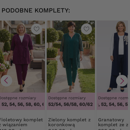
PODOBNE KOMPLETY:
Dostępne rozmiary
Dostępne rozmiary
Dostępne rozmi
52, 54, 56, 58, 60, 62, 64
52/54, 56/58, 60/62
,
48, 50, 52, 54, 56, 58, 60, 62, 64
48, 50, 52, 54, 56, 58
y komplet
Zielony komplet z
Granatowy
z wiązaniem
koronkową
komplet ze z
narzutką
różą