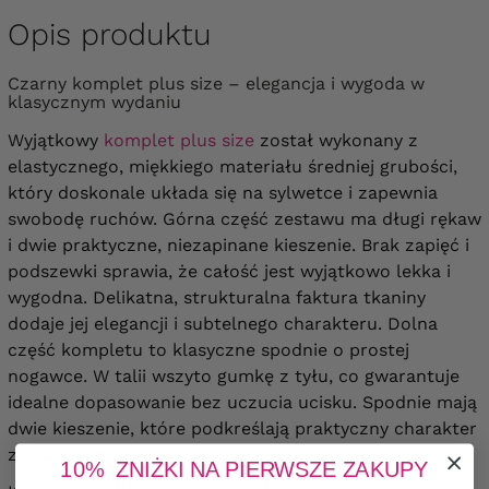
Opis produktu
Czarny komplet plus size – elegancja i wygoda w
klasycznym wydaniu
Wyjątkowy
komplet plus size
został wykonany z
elastycznego, miękkiego materiału średniej grubości,
który doskonale układa się na sylwetce i zapewnia
swobodę ruchów. Górna część zestawu ma długi rękaw
i dwie praktyczne, niezapinane kieszenie. Brak zapięć i
podszewki sprawia, że całość jest wyjątkowo lekka i
wygodna.
Delikatna, strukturalna faktura tkaniny
dodaje jej elegancji i subtelnego charakteru.
Dolna
część kompletu to klasyczne spodnie o prostej
nogawce. W talii wszyto gumkę z tyłu, co gwarantuje
idealne dopasowanie bez uczucia ucisku. Spodnie mają
dwie kieszenie, które podkreślają praktyczny charakter
zestawu.
Produkt uszyto w Polsce.
10% ZNIŻKI NA PIERWSZE ZAKUPY