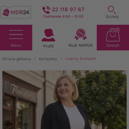
22 118 97 67
Szukaj
Codziennie 9:00 - 21:00
0
Menu
Klub MDR24
Koszyk
Profil
Strona główna
Komplety
Czarny komplet