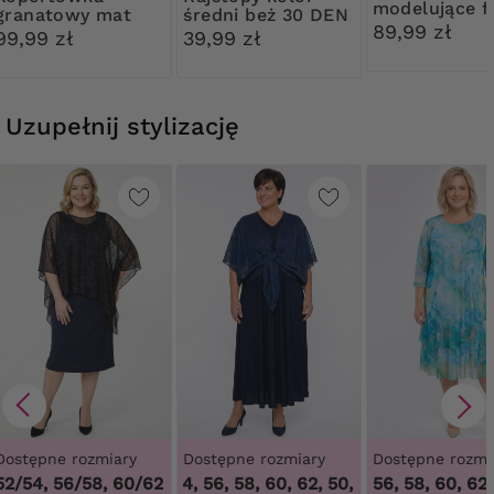
modelujące fi
granatowy mat
średni beż 30 DEN
kwiatową ko
89,99 zł
Ribessa
99,99 zł
39,99 zł
Uzupełnij stylizację
Dostępne rozmiary
Dostępne rozmiary
Dostępne rozmi
52/54, 56/58, 60/62
50, 52, 54, 56, 58, 60, 62
,
50, 52, 54, 56, 58, 6
56, 58, 60, 62
4