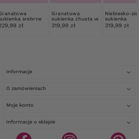
natowa
Granatowa
Niebiesko-zielona
sukienka srebrne
sukienka chusta w
sukienka
zdobienie
granatowy wzór
229,99 zł
319,99 zł
319,99 zł
Informacje

O zamówieniach

Moje konto

Informacje o sklepie
