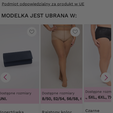
Podmiot odpowiedzialny za produkt w UE
MODELKA JEST UBRANA W:
Dostępne rozmi
Dostępne rozmiary
Dostępne rozmiary
3XL, 4XL, 5XL, 6XL, 7XL
1
UNI.
44/46, 48/50, 52/54, 56/58, 60/62
,
44/46, 48/
Czarne
rtówka
Rajstopy kolor