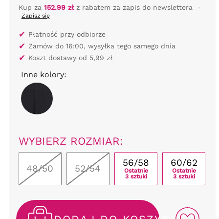
Kup za
152.99 zł
z rabatem za zapis do newslettera
-
Zapisz się
✔
Płatność przy odbiorze
✔
Zamów do 16:00, wysyłka tego samego dnia
✔
Koszt dostawy od 5,99 zł
Inne kolory:
WYBIERZ ROZMIAR:
56/58
60/62
48/50
52/54
Ostatnie
Ostatnie
3 sztuki
3 sztuki