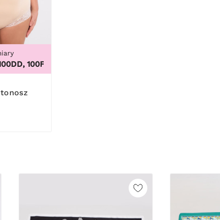
iary
 7XL, 8XL, 9XL
D, 100F, 100G, 100H, 100I, 100J, 100K, 105B, 105C, 105D, 105