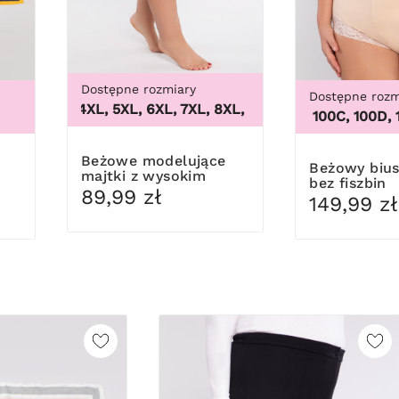
Dostępne rozmiary
Dostępne rozm
3XL, 4XL, 5XL, 6XL, 7XL, 8XL, 9XL
,
3XL, 4XL, 5XL, 6XL,
100B, 100C, 100D, 100D
Beżowe modelujące
Beżowy biustonosz
majtki z wysokim
bez fiszbin
stanem
89,99 zł
149,99 zł