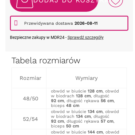
DODAJ DO KOSZYKA
Przewidywana dostawa
2026-08-11
Bezpieczne zakupy w MDR24 -
Sprawdź szczegóły
Tabela rozmiarów
Rozmiar
Wymiary
obwód w biuście
128 cm
, obwód
w biodrach
128 cm
, długość
48/50
92 cm
, długość rękawa
56 cm
,
biceps
48 cm
obwód w biuście
134 cm
, obwód
w biodrach
134 cm
, długość
52/54
92 cm
, długość rękawa
57 cm
,
biceps
50 cm
obwód w biuście
144 cm
, obwód