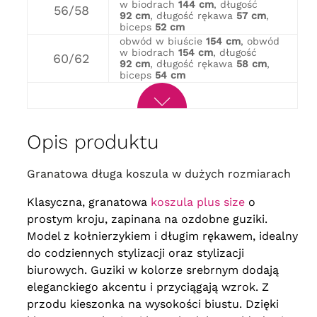
w biodrach
144 cm
, długość
56/58
92 cm
, długość rękawa
57 cm
,
biceps
52 cm
obwód w biuście
154 cm
, obwód
w biodrach
154 cm
, długość
60/62
92 cm
, długość rękawa
58 cm
,
biceps
54 cm
Opis produktu
Granatowa długa koszula w dużych rozmiarach
Klasyczna, granatowa
koszula plus size
o
prostym kroju, zapinana na ozdobne guziki.
Model z kołnierzykiem i długim rękawem, idealny
do codziennych stylizacji oraz stylizacji
biurowych. Guziki w kolorze srebrnym dodają
eleganckiego akcentu i przyciągają wzrok. Z
przodu kieszonka na wysokości biustu. Dzięki