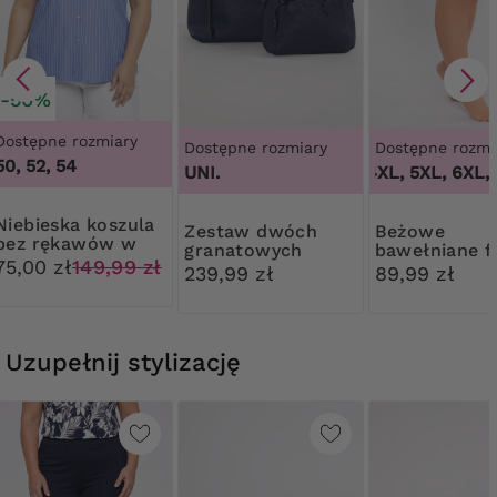
-50%
Dostępne rozmiary
Dostępne rozmiary
Dostępne rozmi
50, 52, 54
UNI.
3XL, 4XL, 5XL, 6XL, 
ska koszula
Zestaw dwóch
Beżowe
bez rękawów w
granatowych
bawełniane fi
paski
75,00 zł
149,99 zł
torebek
modelujące z
239,99 zł
89,99 zł
koronką
Uzupełnij stylizację