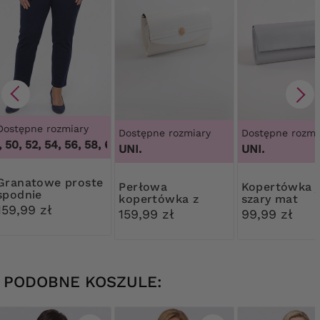
Dostępne rozmiary
Dostępne rozmiary
Dostępne rozmi
50, 52, 54, 56, 58, 60, 62, 64
,
46, 48, 50, 52, 54, 56, 58, 60,
UNI.
UNI.
owe proste
Perłowa
Kopertówka jasny
spodnie
kopertówka z
szary mat
159,99 zł
ozdobą
159,99 zł
99,99 zł
PODOBNE KOSZULE: