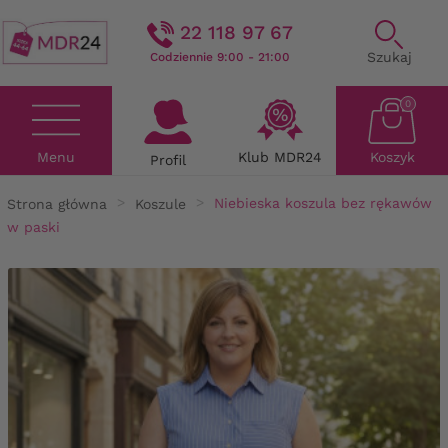
22 118 97 67
Szukaj
Codziennie 9:00 - 21:00
0
Menu
Klub MDR24
Koszyk
Profil
Strona główna
Koszule
Niebieska koszula bez rękawów
w paski