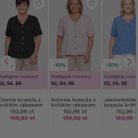
-10%
-10%
-10%
Dostępne rozmiary
Dostępne rozmiary
Dostępne rozmi
52, 54, 56
52, 54, 56
52, 54, 56
koszula z
Beżowa koszula z
Jasnoniebieska
krótkim rękawem
krótkim rękawem
koszula krótk
rękaw
152,99 zł
152,99 zł
152,99 z
169,99 zł
169,99 zł
169,99 z