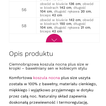
obwód w biuście
136 cm
, obwód
w biodrach
142 cm
, długość
56
104 cm
, długość rękawa
20 cm
,
biceps
42 cm
obwód w biuście
142 cm
, obwód
w biodrach
150 cm
, długość
58
104 cm
, długość rękawa
21 cm
,
biceps
42 cm
Opis produktu
Ciemnobrązowa koszula nocna plus size w
kropki – bawełniany sen w kobiecym stylu
Komfortowa
koszula nocna
plus size uszyta
została w 100% z bawełny, materiału cienkiego,
miękkiego i wyjątkowo przyjemnego w dotyku
przez całą noc. Naturalny skład zapewnia
doskonałą przewiewność i termoregulację,