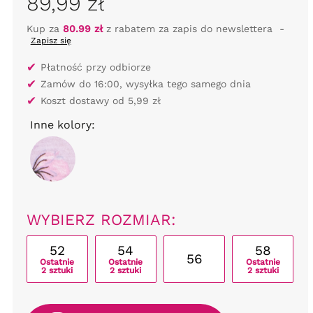
89,99 zł
Kup za
80.99 zł
z rabatem za zapis do newslettera
-
Zapisz się
✔
Płatność przy odbiorze
✔
Zamów do 16:00, wysyłka tego samego dnia
✔
Koszt dostawy od 5,99 zł
Inne kolory:
WYBIERZ ROZMIAR:
52
54
58
56
Ostatnie
Ostatnie
Ostatnie
2 sztuki
2 sztuki
2 sztuki