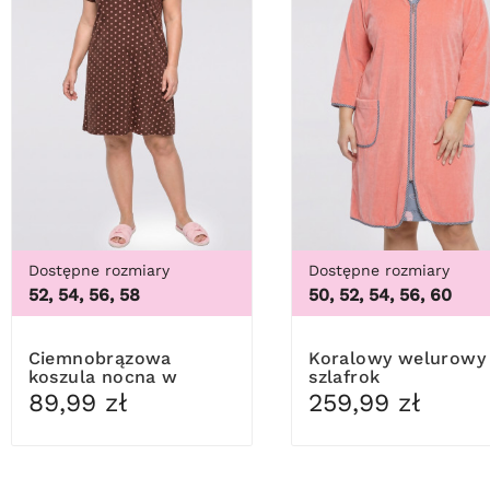
Dostępne rozmiary
Dostępne rozmiary
52, 54, 56, 58
50, 52, 54, 56, 60
Ciemnobrązowa
Koralowy welurowy
koszula nocna w
szlafrok
beżowe kropki
89,99 zł
259,99 zł