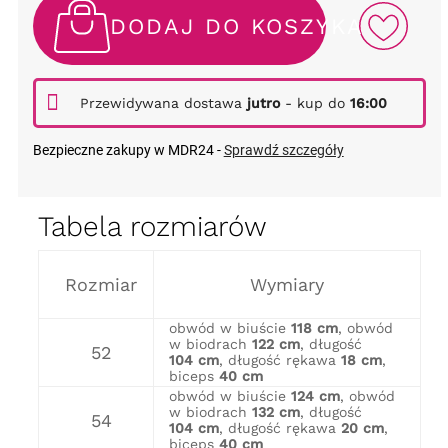
DODAJ DO KOSZYKA
Przewidywana dostawa
jutro
- kup do
16:00
Bezpieczne zakupy w MDR24 -
Sprawdź szczegóły
Tabela rozmiarów
Rozmiar
Wymiary
obwód w biuście
118 cm
, obwód
w biodrach
122 cm
, długość
52
104 cm
, długość rękawa
18 cm
,
biceps
40 cm
obwód w biuście
124 cm
, obwód
w biodrach
132 cm
, długość
54
104 cm
, długość rękawa
20 cm
,
biceps
40 cm