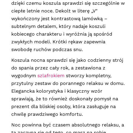
dzięki czemu koszula sprawdzi się szczególnie w
ciepłe letnie noce. Dekolt w literę „V"
wykończony jest kontrastową lamówką –
subtelnym detalem, który nadaje koszuli
kobiecego charakteru i wyróżnia ją spośród
zwykłych modeli. Krótki rękaw zapewnia
swobodę ruchów podczas snu.
Koszula nocna sprawdzi się jako codzienny strój
do spania przez cały rok, a zestawiona z
wygodnym
szlafrokiem
stworzy kompletny,
przytulny zestaw do porannego relaksu w domu.
Elegancka kolorystyka i klasyczny wzór
sprawiają, że to również doskonały pomysł na
prezent dla bliskiej osoby, która zasługuje na
chwilę prawdziwego komfortu.
Noc powinna być czasem absolutnego relaksu, a
ta zaczyna się od tego, co masz na sobie.