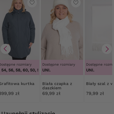
Dostępne rozmiary
Dostępne rozmiary
Dostępne rozmi
 54, 56, 58, 60
,
50, 52, 54, 56, 58, 60
UNI.
UNI.
Grafitowa kurtka
Biała czapka z
Biały szal z 
daszkiem
399,99 zł
69,99 zł
79,99 zł
Uzupełnij stylizację