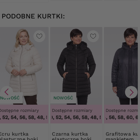
PODOBNE KURTKI:
NOWOŚĆ
NOWOŚĆ
Dostępne rozmiary
Dostępne rozmiary
Dostępne rozmi
 52, 54, 56, 58
,
48, 50, 52, 54, 56, 58
48, 50, 52, 54, 56, 58
,
48, 50, 52, 54, 56, 58
52, 54, 56, 58, 60, 62
kurtka
Czarna kurtka
Grafitowa kurtka z
elastyczne boki
elastyczne boki
mankietem