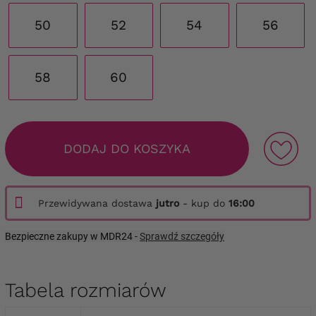
50
52
54
56
58
60
DODAJ DO KOSZYKA
Przewidywana dostawa
jutro
- kup do
16:00
Bezpieczne zakupy w MDR24 -
Sprawdź szczegóły
Tabela rozmiarów