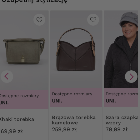
Dostępne rozmiary
Dostępne rozmi
Dostępne rozmiary
UNI.
UNI.
UNI.
Brązowa torebka
Szara czapka we
Khaki torebka
kamelowe
wzory
wykończenia
259,99 zł
79,99 zł
169,99 zł