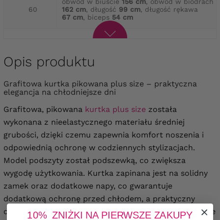
obwód w biuście
156 cm
, obwód w biodrach
60
162 cm
, długość
99 cm
, długość rękawa
67 cm
, biceps
54 cm
Opis produktu
Grafitowa kurtka pikowana plus size – praktyczna
elegancja na chłodniejsze dni
Grafitowa, pikowana
kurtka plus size
została
wykonana z nieelastycznego materiału średniej
grubości, dzięki czemu zapewnia komfort noszenia i
odpowiednią ochronę w codziennych stylizacjach.
Model podszyty został podszewką, co zwiększa
wygodę użytkowania. Kurtka zapinana jest na solidny
zamek oraz dodatkowe napy, co gwarantuje
dodatkową ochronę przed chłodem, a praktyczny
odpinany kaptur chroni przed wiatrem i chłodem. Dwie
10% ZNIŻKI NA PIERWSZE ZAKUPY