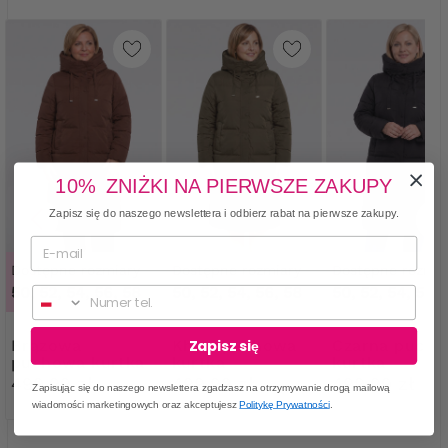
10% ZNIŻKI NA PIERWSZE ZAKUPY
Zapisz się do naszego newslettera i odbierz rabat na pierwsze zakupy.
Dostępne rozmiary
Dostępne rozmiary
Dostępne rozmia
50, 52, 54, 56, 58
50, 52, 54, 56, 58
50, 52, 54, 56, 
48
Numer telefonu
Brązowa
Khaki puchowa
Czarna puchowa
Zapisz się
puchowa kurtka
kurtka
kurtka
499,99 zł
499,99 zł
499,99 zł
Zapisując się do naszego newslettera zgadzasz na otrzymywanie drogą mailową
wiadomości marketingowych oraz akceptujesz
Politykę Prywatności
.