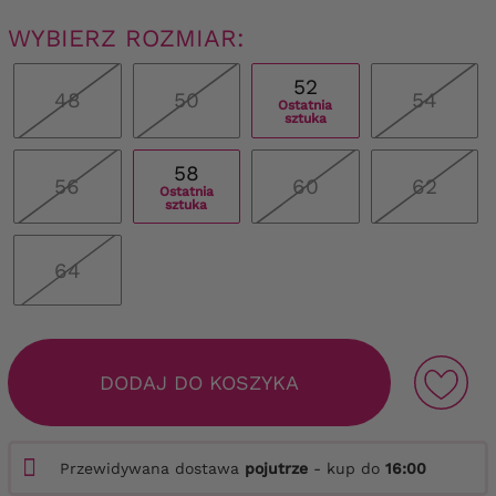
WYBIERZ ROZMIAR:
52
48
50
54
Ostatnia
sztuka
58
56
60
62
Ostatnia
sztuka
64
DODAJ DO KOSZYKA
Przewidywana dostawa
pojutrze
- kup do
16:00