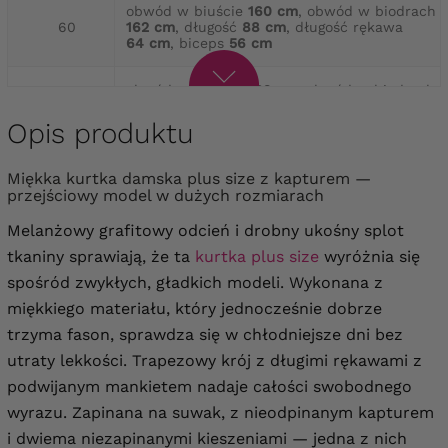
obwód w biuście
160 cm
, obwód w biodrach
60
162 cm
, długość
88 cm
, długość rękawa
64 cm
, biceps
56 cm
obwód w biuście
162 cm
, obwód w biodrach
62
164 cm
, długość
88 cm
, długość rękawa
64 cm
, biceps
56 cm
Opis produktu
Miękka kurtka damska plus size z kapturem —
przejściowy model w dużych rozmiarach
Melanżowy grafitowy odcień i drobny ukośny splot
tkaniny sprawiają, że ta
kurtka plus size
wyróżnia się
spośród zwykłych, gładkich modeli. Wykonana z
miękkiego materiału, który jednocześnie dobrze
trzyma fason, sprawdza się w chłodniejsze dni bez
utraty lekkości. Trapezowy krój z długimi rękawami z
podwijanym mankietem nadaje całości swobodnego
wyrazu. Zapinana na suwak, z nieodpinanym kapturem
i dwiema niezapinanymi kieszeniami — jedna z nich