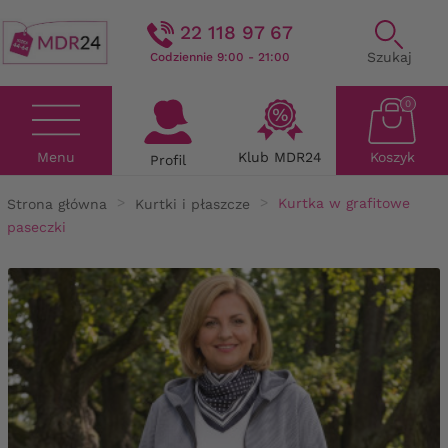
22 118 97 67
Szukaj
Codziennie 9:00 - 21:00
0
Menu
Klub MDR24
Koszyk
Profil
Strona główna
Kurtki i płaszcze
Kurtka w grafitowe
paseczki