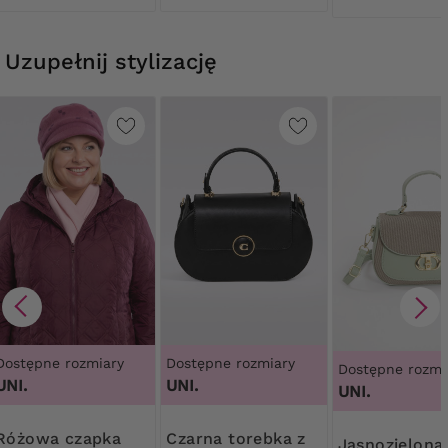
Uzupełnij stylizację
Dostępne rozmiary
Dostępne rozmiary
Dostępne rozmi
UNI.
UNI.
UNI.
a czapka
Czarna torebka z
Jasnozielona