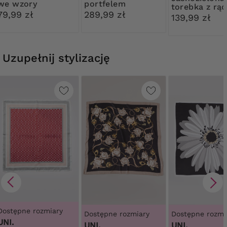
we wzory
portfelem
torebka z rą
79,99 zł
289,99 zł
na górze
139,99 zł
Uzupełnij stylizację
Dostępne rozmiary
Dostępne rozmiary
Dostępne rozmi
UNI.
UNI.
UNI.