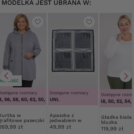
MODELKA JEST UBRANA W:
NOWOŚĆ
Dostępne rozmiary
Dostępne rozmiary
Dostępne rozmi
, 56, 58, 60, 62
,
50, 52, 54, 56, 58, 60, 62
UNI.
3
44, 46, 48, 50, 52, 54, 5
tka w
Apaszka z
Gładka biała
grafitowe paseczki
jedwabiem w
bluzka
kropki
269,99 zł
49,99 zł
119,99 zł