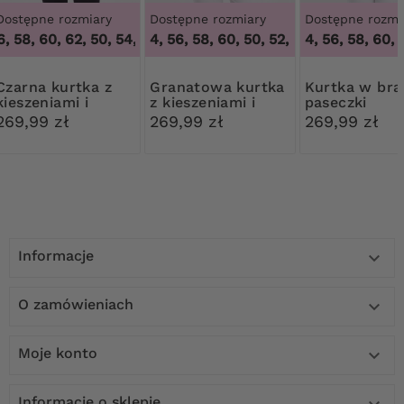
Dostępne rozmiary
Dostępne rozmiary
Dostępne rozmi
, 58, 60, 62
,
50, 54, 56, 58, 60, 62
50, 52, 54, 56, 58, 60
,
50, 52, 54, 56, 58, 60
50, 52, 54, 56, 58, 60, 6
 kurtka z
Granatowa kurtka
Kurtka w brązowe
kieszeniami i
z kieszeniami i
paseczki
kapturem
kapturem
269,99 zł
269,99 zł
269,99 zł
Informacje

O zamówieniach

Moje konto

Informacje o sklepie