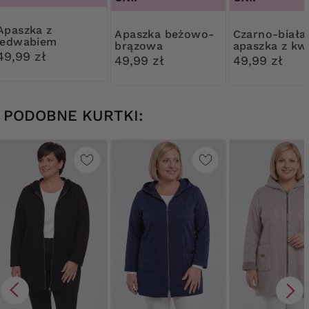
szka z
Apaszka beżowo-
Czarno-biała
jedwabiem
brązowa
apaszka z kw
bordowo-białe
49,99 zł
49,99 zł
49,99 zł
wzory
PODOBNE KURTKI: