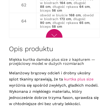
w biodrach
164 cm
, długość
62
88 cm
, długość rękawa
64 cm
,
biceps
56 cm
obwód w biuście
168 cm
, obwód
w biodrach
172 cm
, długość
64
90 cm
, długość rękawa
65 cm
,
biceps
58 cm
Opis produktu
Miękka kurtka damska plus size z kapturem —
przejściowy model w dużych rozmiarach
Melanżowy brązowy odcień i drobny ukośny
splot tkaniny sprawiają, że ta
kurtka plus size
wyróżnia się spośród zwykłych, gładkich modeli.
Wykonana z miękkiego materiału, który
jednocześnie dobrze trzyma fason, sprawdza się
w chłodniejsze dni bez utraty lekkości.