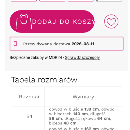
DODAJ DO KOSZYKA
Przewidywana dostawa
2026-08-11
Bezpieczne zakupy w MDR24 -
Sprawdź szczegóły
Tabela rozmiarów
Rozmiar
Wymiary
obwód w biuście
138 cm
, obwód
w biodrach
140 cm
, długość
54
86 cm
, długość rękawa
64 cm
,
biceps
48 cm
obwód w biuście
162 cm
, obwód