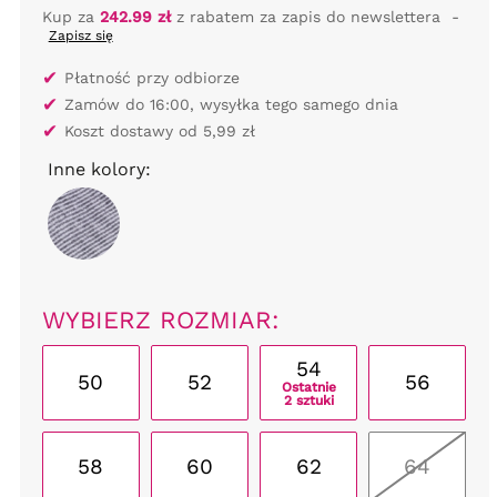
Kup za
242.99 zł
z rabatem za zapis do newslettera
-
Zapisz się
✔
Płatność przy odbiorze
✔
Zamów do 16:00, wysyłka tego samego dnia
✔
Koszt dostawy od 5,99 zł
Inne kolory:
WYBIERZ ROZMIAR:
54
50
52
56
Ostatnie
2 sztuki
58
60
62
64