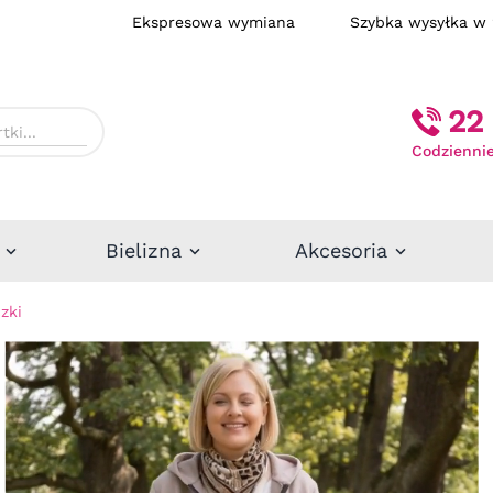
Ekspresowa wymiana
Szybka wysył
22 
Codziennie
Bielizna
Akcesoria
zki