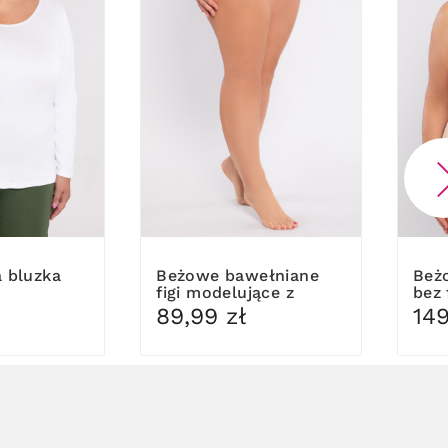
a bluzka
Beżowe bawełniane
Beżowy biustonosz
figi modelujące z
bez 
koronką
89,99 zł
149