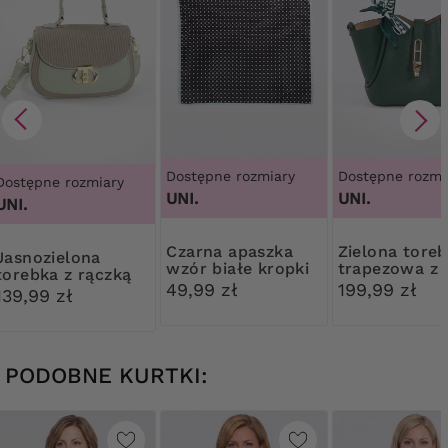
Dostępne rozmiary
Dostępne rozmi
Dostępne rozmiary
UNI.
UNI.
UNI.
Czarna apaszka
Zielona torebka
ielona
wzór białe kropki
trapezowa z
torebka z rączką
chustą
49,99 zł
199,99 zł
na górze
139,99 zł
PODOBNE KURTKI: