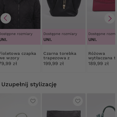
Dostępne rozmiary
Dostępne rozmiary
Dostępne rozmi
UNI.
UNI.
UNI.
wa czapka
Czarna torebka
Różowa
we wzory
trapezowa z
wytłaczana t
chustą
79,99 zł
199,99 zł
189,99 zł
Uzupełnij stylizację