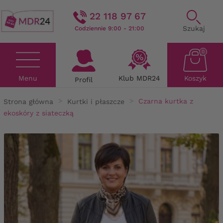
22 118 97 67
Szukaj
Codziennie 9:00 - 21:00
0
Menu
Klub MDR24
Koszyk
Profil
Strona główna
Kurtki i płaszcze
Czarna kurtka z
ekoskóry z siateczką