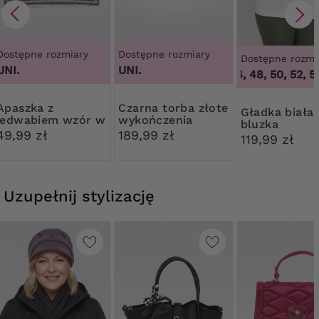
Dostępne rozmiary
Dostępne rozmiary
Dostępne rozmi
UNI.
UNI.
44, 46, 48, 50, 52, 54
szka z
Czarna torba złote
Gładka biała
jedwabiem wzór w
wykończenia
bluzka
panterkę
49,99 zł
189,99 zł
119,99 zł
Uzupełnij stylizację