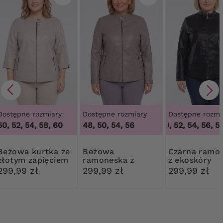
Dostępne rozmiary
Dostępne rozmiary
Dostępne rozmi
50, 52, 54, 58, 60
48, 50, 54, 56
48, 50, 52, 54, 56, 58
kurtka ze
Beżowa
Czarna ramoneska
złotym zapięciem
ramoneska z
z ekoskóry
ekoskóry
299,99 zł
299,99 zł
299,99 zł