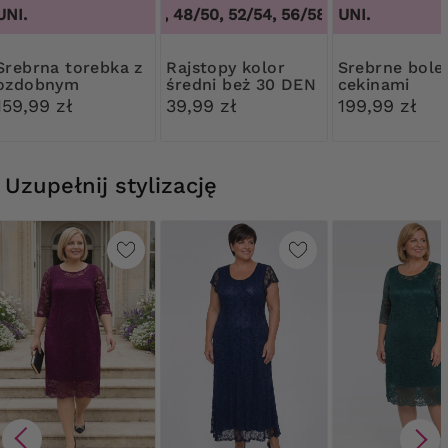
UNI.
44/46, 48/50, 52/54, 56/58, 60/62
UNI.
,
44/46, 4
torebka z
Rajstopy kolor
Srebrne bolerko z
ozdobnym
średni beż 30 DEN
cekinami
zapięciem
Ribessa
159,99 zł
39,99 zł
199,99 zł
Uzupełnij stylizację