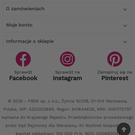
O zamówieniach

Moje konto

Informacje o sklepie

Sprawdź
Sprawdź na
Zainspiruj się na
Facebook
Instagram
Pinterest
© 2026 - FBSK sp. z o.o., Żytnia 15/21B, 01-014 Warszawa,
Polska, NIP: 5223333899, Regon: 541644626, KRS: 0001170797
wpisana do Krajowego Rejestru Przedsiębiorców prowadzonego
przez Sąd Rejonowy dla Warszawy, XII Wydział Gospodarczy,
kapitał zakładowy: 100 000 PLN. BDO: 000680001