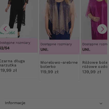
NOWOŚĆ
Dostępne rozmiary
Dostępne rozmiary
Dostępne rozmi
52/54
UNI.
UNI.
a długa
Morelowo-srebrne
Różowe bolerko w
narzutka
bolerko
różowe ozdo
błyszczące kwiaty
119,99 zł
119,99 zł
139,99 zł
Informacje
