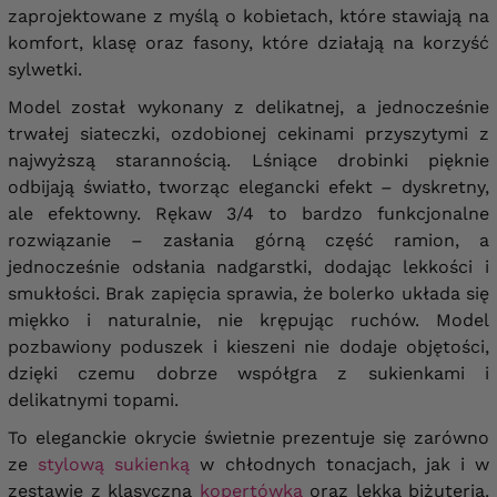
zaprojektowane z myślą o kobietach, które stawiają na
komfort, klasę oraz fasony, które działają na korzyść
sylwetki.
Model został wykonany z delikatnej, a jednocześnie
trwałej siateczki, ozdobionej cekinami przyszytymi z
najwyższą starannością. Lśniące drobinki pięknie
odbijają światło, tworząc elegancki efekt – dyskretny,
ale efektowny. Rękaw 3/4 to bardzo funkcjonalne
rozwiązanie – zasłania górną część ramion, a
jednocześnie odsłania nadgarstki, dodając lekkości i
smukłości. Brak zapięcia sprawia, że bolerko układa się
miękko i naturalnie, nie krępując ruchów. Model
pozbawiony poduszek i kieszeni nie dodaje objętości,
dzięki czemu dobrze współgra z sukienkami i
delikatnymi topami.
To eleganckie okrycie świetnie prezentuje się zarówno
ze
stylową sukienką
w chłodnych tonacjach, jak i w
zestawie z klasyczną
kopertówką
oraz lekką biżuterią.