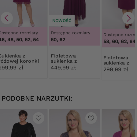
NOWOŚĆ
Dostępne rozmiary
Dostępne rozmiary
Dostępne rozmi
46, 48, 50, 52, 54
50, 62
58, 60, 62, 64
enka z
Fioletowa
Fioletowa
różowej koronki
sukienka z
sukienka z
koronką i cekinami
299,99 zł
449,99 zł
koronką
299,99 zł
PODOBNE NARZUTKI: