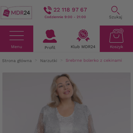
22 118 97 67
Szukaj
Codziennie 9:00 - 21:00
0
Menu
Klub MDR24
Koszyk
Profil
Strona główna
Narzutki
Srebrne bolerko z cekinami