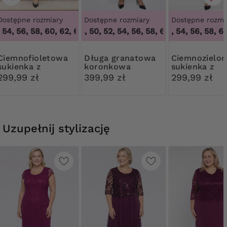
Dostępne rozmiary
Dostępne rozmiary
Dostępne rozmi
54, 56, 58, 60, 62, 64
46, 48, 50, 52, 54, 56, 58, 60
,
48, 50, 54, 56, 58, 60, 62, 64
48, 50, 54, 56, 58, 62,
,
46, 48, 50, 52,
fioletowa
Długa granatowa
Ciemnozielona
sukienka z
koronkowa
sukienka z
koronką
sukienka
koronką
299,99 zł
399,99 zł
299,99 zł
Uzupełnij stylizację