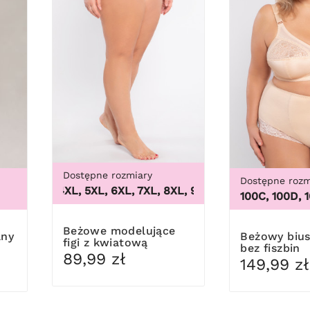
Dostępne rozmiary
Dostępne rozm
3XL, 4XL, 5XL, 6XL, 7XL, 8XL, 9XL
,
3XL, 4XL, 5XL, 6XL, 
100B, 100C, 100D, 100DD
Beżowe modelujące
Beżowy biustonosz
figi z kwiatową
bez fiszbin
koronką
89,99 zł
149,99 zł