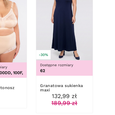
-30%
Dostępne rozmiary
iary
7XL, 8XL, 9XL
62
, 100F, 100G, 100H, 100I, 100J, 100K, 105B, 105C, 105D, 105D
Granatowa sukienka
maxi
132,99 zł
189,99 zł