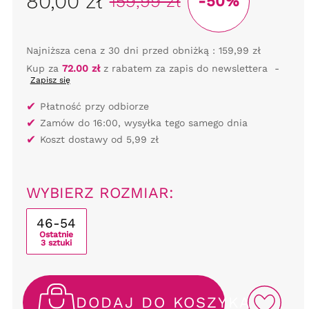
80,00 zł
159,99 zł
-50%
Najniższa cena z 30 dni przed obniżką :
159,99 zł
Kup za
72.00 zł
z rabatem za zapis do newslettera
-
Zapisz się
✔
Płatność przy odbiorze
✔
Zamów do 16:00, wysyłka tego samego dnia
✔
Koszt dostawy od 5,99 zł
WYBIERZ ROZMIAR:
46-54
Ostatnie
3 sztuki
DODAJ DO KOSZYKA