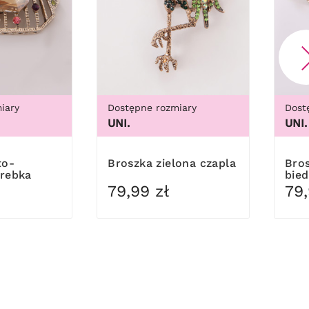
iary
Dostępne rozmiary
Dost
UNI.
UNI.
Broszka zielona czapla
Broszka chabrowa
orebka
bie
79,99 zł
79,