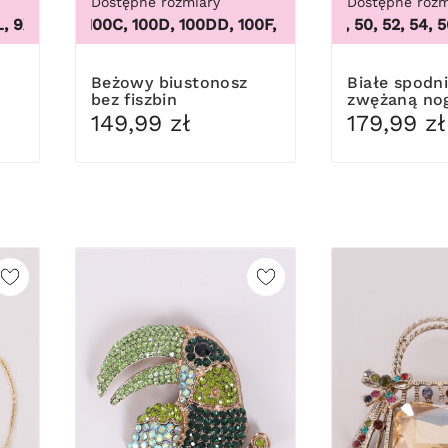
Dostępne rozmiary
Dostępne rozm
 9XL
100B, 100C, 100D, 100DD, 100F, 100G, 100H, 100I, 100J, 10
,
3XL, 4XL, 5XL, 6XL, 7XL, 8XL, 9XL
46, 48, 50, 52, 54, 56,
Beżowy biustonosz
Białe spodnie ze
bez fiszbin
zwężaną no
149,99 zł
179,99 zł