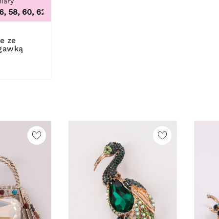
iary
0K, 105B, 105C, 105D, 105DD, 105F, 105G, 105H, 105I, 105J, 10
 58, 60, 62, 64
,
46, 48, 50, 52, 54, 56, 58, 60, 62, 64
gawką