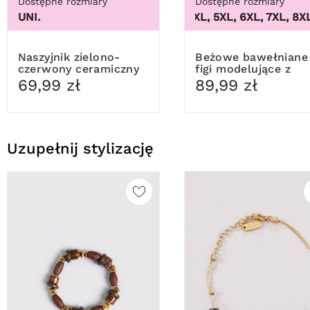
Dostępne rozmiary
Dostępne rozmiary
UNI.
3XL, 4XL, 5XL, 6XL, 7XL, 8XL,
Naszyjnik zielono-
Beżowe bawełniane
czerwony ceramiczny
figi modelujące z
koronką
69,99 zł
89,99 zł
Uzupełnij stylizację