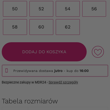
50
52
54
56
58
60
62
DODAJ DO KOSZYKA
Przewidywana dostawa
jutro
- kup do
16:00
Bezpieczne zakupy w MDR24 -
Sprawdź szczegóły
Tabela rozmiarów