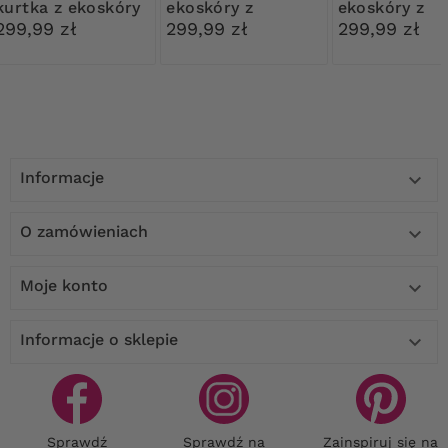
kurtka z ekoskóry
ekoskóry z
ekoskóry z
z kapturem
kapturem
kapturem
299,99 zł
299,99 zł
299,99 zł
Informacje

O zamówieniach

Moje konto

Informacje o sklepie

Sprawdź
Sprawdź na
Zainspiruj się na