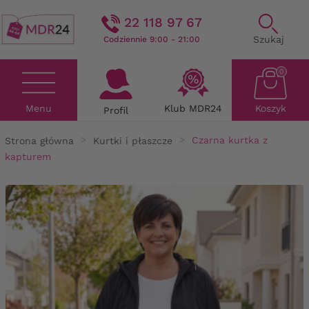
22 118 97 67
Szukaj
Codziennie 9:00 - 21:00
0
Menu
Klub MDR24
Koszyk
Profil
Strona główna
Kurtki i płaszcze
Czarna kurtka z
kapturem