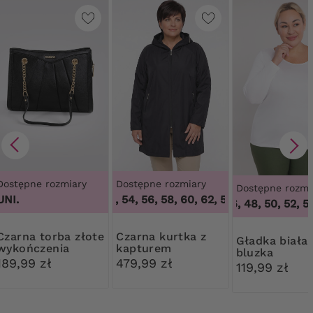
Dostępne rozmiary
Dostępne rozmiary
Dostępne rozmi
UNI.
50, 52, 54, 56, 58, 60, 62
,
50, 52, 54, 56, 58,
44, 46, 48, 50, 52, 54,
torba złote
Czarna kurtka z
Gładka biała
wykończenia
kapturem
bluzka
189,99 zł
479,99 zł
119,99 zł