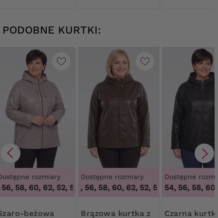
PODOBNE KURTKI:
Dostępne rozmiary
Dostępne rozmiary
Dostępne rozmi
56, 58, 60, 62
,
52, 54, 56, 58, 60, 62
52, 54, 56, 58, 60, 62
,
52, 54, 56, 58, 60, 62
54, 56, 58, 60,
-beżowa
Brązowa kurtka z
Czarna kurtka z