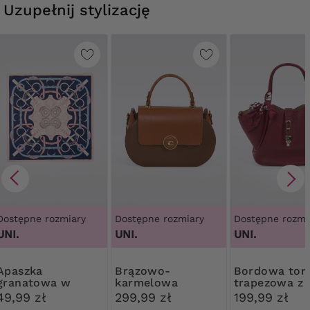
Uzupełnij stylizację
Dostępne rozmiary
Dostępne rozmiary
Dostępne rozmi
UNI.
UNI.
UNI.
szka
Brązowo-
Bordowa torebka
granatowa w
karmelowa
trapezowa z
różowo-niebieski
torebka z
chustą
49,99 zł
299,99 zł
199,99 zł
wzór
portfelem