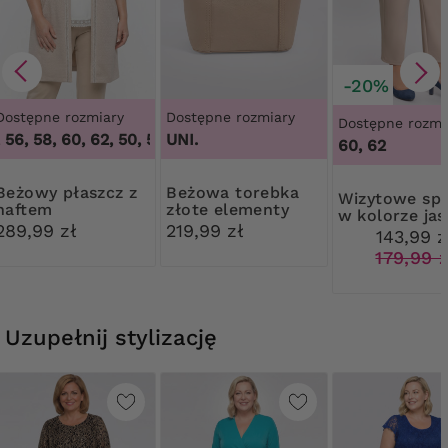
-20%
Dostępne rozmiary
Dostępne rozmiary
Dostępne rozmi
56, 58, 60, 62
,
50, 54, 56, 58, 60, 62
UNI.
60, 62
płaszcz z
Beżowa torebka
Wizytowe spodnie
haftem
złote elementy
w kolorze ja
289,99 zł
219,99 zł
beżu
143,99 z
179,99 z
Uzupełnij stylizację