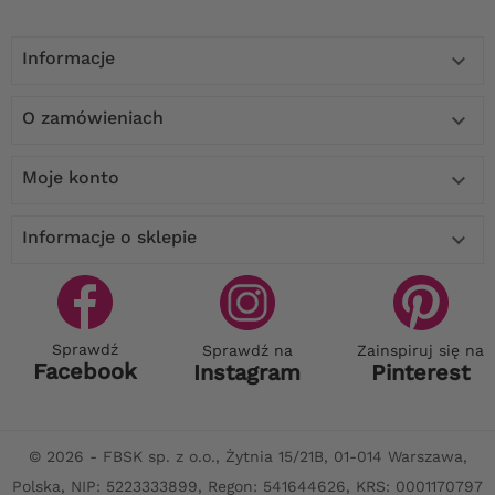
Informacje

O zamówieniach

Moje konto

Informacje o sklepie

Sprawdź
Sprawdź na
Zainspiruj się na
Facebook
Instagram
Pinterest
© 2026 - FBSK sp. z o.o., Żytnia 15/21B, 01-014 Warszawa,
Polska, NIP: 5223333899, Regon: 541644626, KRS: 0001170797