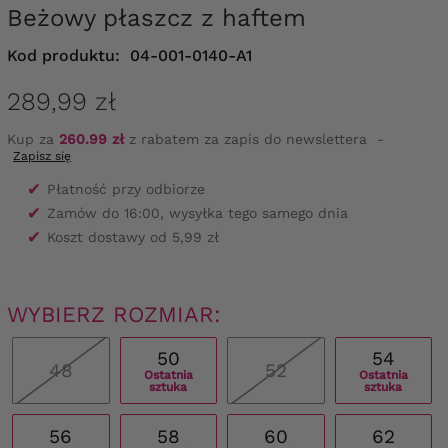
Beżowy płaszcz z haftem
Kod produktu:
04-001-0140-A1
289,99 zł
Kup za
260.99 zł
z rabatem za zapis do newslettera
-
Zapisz się
✔
Płatność przy odbiorze
✔
Zamów do 16:00, wysyłka tego samego dnia
✔
Koszt dostawy od 5,99 zł
WYBIERZ ROZMIAR:
50
54
48
52
Ostatnia
Ostatnia
sztuka
sztuka
56
58
60
62