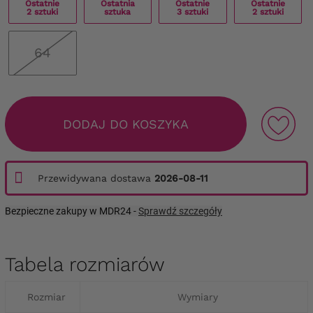
Ostatnie
Ostatnia
Ostatnie
Ostatnie
2 sztuki
sztuka
3 sztuki
2 sztuki
64
DODAJ DO KOSZYKA
Przewidywana dostawa
2026-08-11
Bezpieczne zakupy w MDR24 -
Sprawdź szczegóły
Tabela rozmiarów
Rozmiar
Wymiary