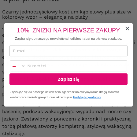
Czarny jednoczęściowy kostium kąpielowy plus size w
kolorowy wzór – elegancja na plaży
Jednoczęściowy
strój kąpielowy plus size
uszyty z
10% ZNIŻKI NA PIERWSZE ZAKUPY
elastycznego, przyjemnego w dotyku materiału,
Zapisz się do naszego newslettera i odbierz rabat na pierwsze zakupy.
dopasowującego się do sylwetki. Dekolt w głębokie „V" i
pas podkreślony jest dekoracyjnym, wielobarwnym
elementem, dodającym oryginalności klasycznemu
Numer telefonu
odcieniowi. Regulowane wiązania po bokach pozwalają
swobodnie dopasować kostium do własnych
preferencji. Głęboki wycięty tył nadaje całości
Zapisz się
zmysłowego, nowoczesnego charakteru. Kostium nie
Zapisując się do naszego newslettera zgadzasz na otrzymywanie drogą mailową
posiada zapięć ani kieszeni.
wiadomości marketingowych oraz akceptujesz
Politykę Prywatności
.
Jednoczęściowy kostium sprawdzi się na plaży, przy
basenie, podczas wakacyjnego wypadu nad morze czy
jezioro. Zestawiony z ponczem z koronki i praktyczną
torbą plażową stworzy kompletną, stylową wakacyjną
stylizację.