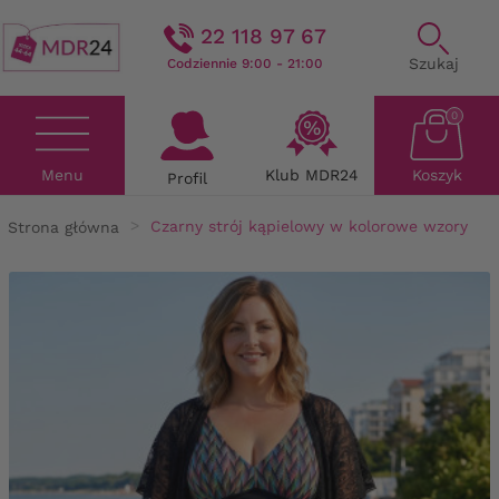
22 118 97 67
Szukaj
Codziennie 9:00 - 21:00
0
Menu
Klub MDR24
Koszyk
Profil
Strona główna
Czarny strój kąpielowy w kolorowe wzory