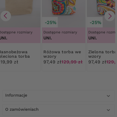
-25%
-25%
Dostępne rozmiary
Dostępne rozmiary
Dostępne rozmi
UNI.
UNI.
UNI.
beżowa
Różowa torba we
Zielona torba we
pleciona torba
wzory
wzory
119,99 zł
97,49 zł
129,99 zł
97,49 zł
129,
Informacje

O zamówieniach
