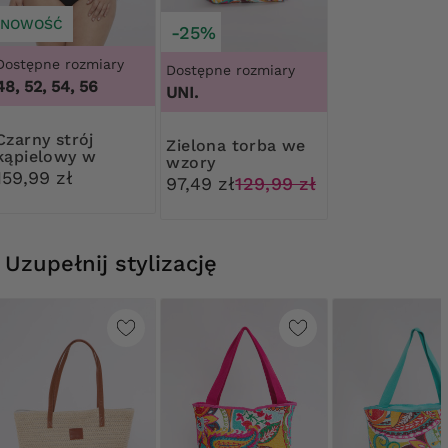
NOWOŚĆ
-25%
Dostępne rozmiary
Dostępne rozmiary
48, 52, 54, 56
UNI.
y strój
Zielona torba we
kąpielowy w
wzory
kolorowe wzory
159,99 zł
97,49 zł
129,99 zł
Uzupełnij stylizację