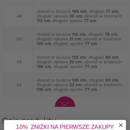
obwód w biuście
108 cm
, długość
77 cm
,
48
długość rękawa
20 cm
, obwód w biodrach
112 cm
, długość spodni
77 cm
obwód w biuście
118 cm
, długość
79 cm
,
50
długość rękawa
21 cm
, obwód w biodrach
120 cm
, długość spodni
77 cm
obwód w biuście
122 cm
, długość
80 cm
,
52
długość rękawa
22 cm
, obwód w biodrach
126 cm
, długość spodni
77 cm
obwód w biuście
130 cm
, długość
83 cm
,
54
długość rękawa
23 cm
, obwód w biodrach
136 cm
, długość spodni
77 cm
Opis produktu
10% ZNIŻKI NA PIERWSZE ZAKUPY