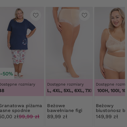
-50%
Dostępne rozmiary
Dostępne rozmiary
Dostępne rozmi
48
100B, 100C, 100D, 100DD, 100F, 100G, 100H, 100I, 100J,
3XL, 4XL, 5XL, 6XL, 7XL, 8XL, 9XL
,
3XL,
owa piżama
Beżowe
Beżowy
jasne spodnie
bawełniane figi
biustonosz b
modelujące z
fiszbin
50,00 zł
99,99 zł
89,99 zł
149,99 zł
koronką