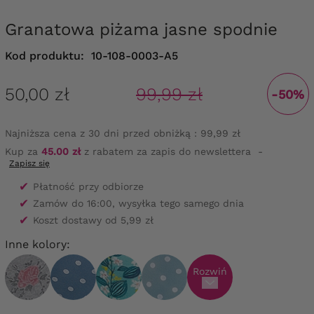
Granatowa piżama jasne spodnie
Kod produktu:
10-108-0003-A5
50,00 zł
99,99 zł
-50%
Najniższa cena z 30 dni przed obniżką :
99,99 zł
Kup za
45.00 zł
z rabatem za zapis do newslettera
-
Zapisz się
✔
Płatność przy odbiorze
✔
Zamów do 16:00, wysyłka tego samego dnia
✔
Koszt dostawy od 5,99 zł
Inne kolory:
Rozwiń