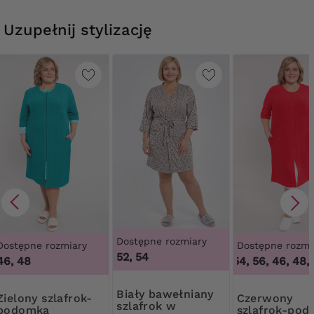
Uzupełnij stylizację
Dostępne rozmiary
Dostępne rozmiary
Dostępne rozmi
52, 54
46, 48
46, 48, 50, 52, 54, 56
,
46, 48, 5
Biały bawełniany
szlafrok-
Czerwony
szlafrok w
podomka
szlafrok-po