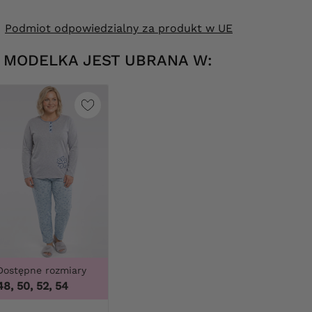
Podmiot odpowiedzialny za produkt w UE
MODELKA JEST UBRANA W:
Dostępne rozmiary
48, 50, 52, 54