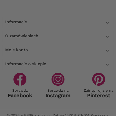
Informacje

O zamówieniach

Moje konto

Informacje o sklepie

Sprawdź
Sprawdź na
Zainspiruj się na
Facebook
Instagram
Pinterest
© 2026 - FBSK sp. z o.o., Żytnia 15/21B, 01-014 Warszawa,