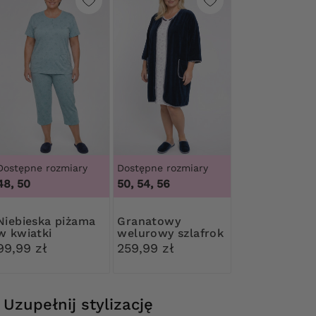
Dostępne rozmiary
Dostępne rozmiary
48, 50
50, 54, 56
ska piżama
Granatowy
w kwiatki
welurowy szlafrok
99,99 zł
259,99 zł
Uzupełnij stylizację