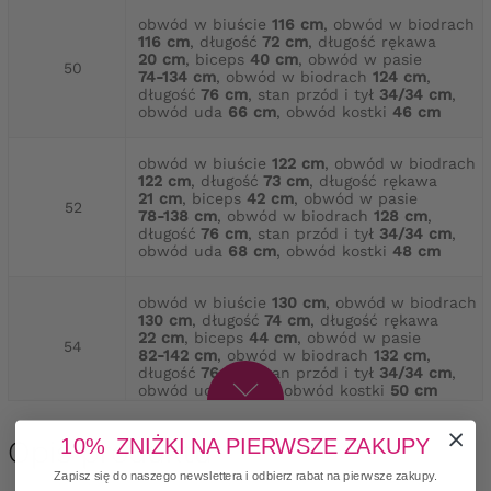
obwód w biuście
116 cm
, obwód w biodrach
116 cm
, długość
72 cm
, długość rękawa
20 cm
, biceps
40 cm
, obwód w pasie
50
74-134 cm
, obwód w biodrach
124 cm
,
długość
76 cm
, stan przód i tył
34/34 cm
,
obwód uda
66 cm
, obwód kostki
46 cm
obwód w biuście
122 cm
, obwód w biodrach
122 cm
, długość
73 cm
, długość rękawa
21 cm
, biceps
42 cm
, obwód w pasie
52
78-138 cm
, obwód w biodrach
128 cm
,
długość
76 cm
, stan przód i tył
34/34 cm
,
obwód uda
68 cm
, obwód kostki
48 cm
obwód w biuście
130 cm
, obwód w biodrach
130 cm
, długość
74 cm
, długość rękawa
22 cm
, biceps
44 cm
, obwód w pasie
54
82-142 cm
, obwód w biodrach
132 cm
,
długość
76 cm
, stan przód i tył
34/34 cm
,
obwód uda
70 cm
, obwód kostki
50 cm
Opis produktu
10% ZNIŻKI NA PIERWSZE ZAKUPY
Zapisz się do naszego newslettera i odbierz rabat na pierwsze zakupy.