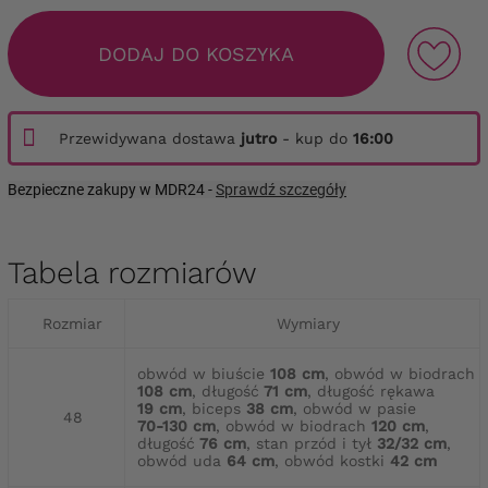
DODAJ DO KOSZYKA
Przewidywana dostawa
jutro
- kup do
16:00
Bezpieczne zakupy w MDR24 -
Sprawdź szczegóły
Tabela rozmiarów
Rozmiar
Wymiary
obwód w biuście
108 cm
, obwód w biodrach
108 cm
, długość
71 cm
, długość rękawa
19 cm
, biceps
38 cm
, obwód w pasie
48
70-130 cm
, obwód w biodrach
120 cm
,
długość
76 cm
, stan przód i tył
32/32 cm
,
obwód uda
64 cm
, obwód kostki
42 cm