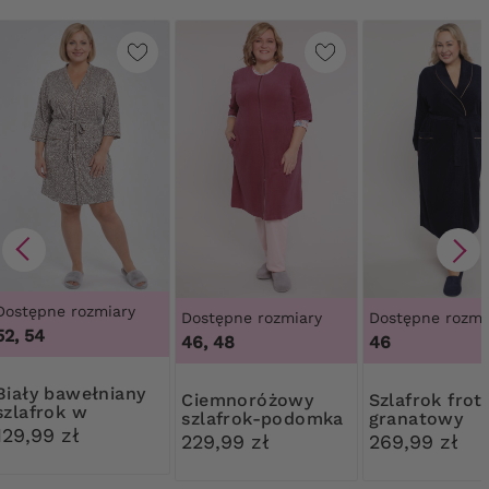
Dostępne rozmiary
Dostępne rozmiary
Dostępne rozmi
52, 54
46, 48
46
awełniany
Ciemnoróżowy
Szlafrok frotte
szlafrok w
szlafrok-podomka
granatowy
panterkę
129,99 zł
pionowe kies
229,99 zł
269,99 zł