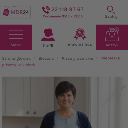
22 118 97 67
Szukaj
Codziennie 9:00 - 21:00
0
Menu
Klub MDR24
Koszyk
Profil
Strona główna
Bielizna
Piżamy damskie
Niebieska
piżama w kwiatki