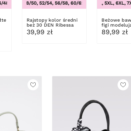
/48, 50/52, 54/56, 58/60
44/46, 48/50, 52/54, 56/58, 60/62
3XL, 4XL, 5XL, 6XL, 7X
,
44/46, 48/50, 52/54
Rajstopy kolor średni
Beżowe bawełniane
beż 30 DEN Ribessa
figi modeluj
koronką
39,99 zł
89,99 zł