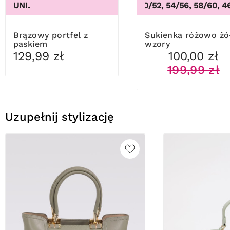
UNI.
46/48, 50/52, 54/56, 58/60
,
46
Brązowy portfel z
Sukienka różowo żółte
paskiem
wzory
129,99 zł
100,00 zł
199,99 zł
Uzupełnij stylizację