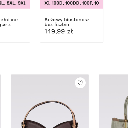
L, 8XL, 9XL
, 56/58, 60/62
100B, 100C, 100D, 100DD, 100F, 100G, 100H, 100I, 
,
3XL, 4XL, 5XL, 6XL, 7XL, 8XL, 9XL
Beżowy biustonosz
ące z
bez fiszbin
149,99 zł