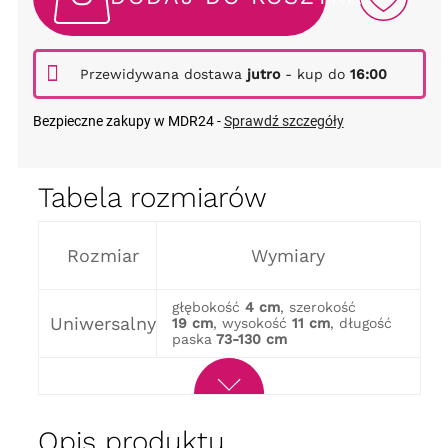
Przewidywana dostawa
jutro
- kup do
16:00
Bezpieczne zakupy w MDR24 -
Sprawdź szczegóły
Tabela rozmiarów
Rozmiar
Wymiary
głębokość
4 cm
, szerokość
Uniwersalny
19 cm
, wysokość
11 cm
, długość
paska
73-130 cm
Opis produktu