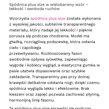
Spódnica plus size w wielobarwny wzór –
obwód w pasie
106-158 cm
,
64
obwód w biodrach
168 cm
,
lekkość i swoboda ruchów
długość
91 cm
Wzorzysta
spódnica plus size
została wykonana
z wysokiej jakości, subtelnie transparentnego
materiału, który nadaje jej lekkości i pięknie
porusza się podczas chodzenia.
Model ma
gładką, rozciągliwą podszewkę, która osłania
ciało i zapobiega
prześwitywaniu.
Rozkloszowany fason
swobodnie opływa sylwetkę, zapewniając
wygodę i kobiecy wygląd, a elastyczna gumka w
pasie ułatwia dopasowanie oraz szybkie
zakładanie. Transparentny pas przy dolnej
krawędzi delikatnie odsłania nogi, dzięki czemu
spódnica wygląda lekko i efektownie. Brak
kieszeni oraz zapięć pozwala zachować płynną,
harmonijną linię fasonu.
Ta spódnica plus size sprawdzi się podczas