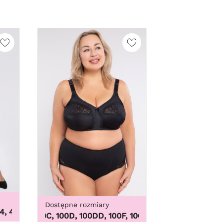
Dostępne rozmiary
48, 50, 52, 54, 56, 58, 60, 62, 64
100B, 100C, 100D, 100DD, 100F, 100G, 100H, 100I, 100J, 100K, 