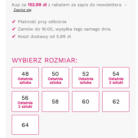
Kup za
152.99 zł
z rabatem za zapis do newslettera
-
Zapisz się
✔
Płatność przy odbiorze
✔
Zamów do 16:00, wysyłka tego samego dnia
✔
Koszt dostawy od 5,99 zł
WYBIERZ ROZMIAR:
48
50
52
54
Ostatnia
Ostatnia
Ostatnia
Ostatnie
sztuka
sztuka
sztuka
2 sztuki
56
58
60
62
Ostatnie
2 sztuki
64