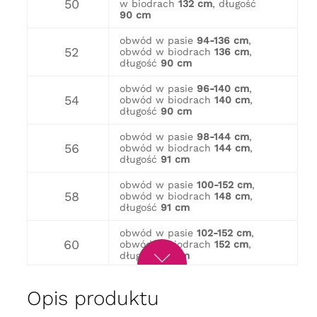
50
w biodrach
132 cm
, długość
90 cm
obwód w pasie
94-136 cm
,
52
obwód w biodrach
136 cm
,
długość
90 cm
obwód w pasie
96-140 cm
,
54
obwód w biodrach
140 cm
,
długość
90 cm
obwód w pasie
98-144 cm
,
56
obwód w biodrach
144 cm
,
długość
91 cm
obwód w pasie
100-152 cm
,
58
obwód w biodrach
148 cm
,
długość
91 cm
obwód w pasie
102-152 cm
,
60
obwód w biodrach
152 cm
,
długość
91 cm
obwód w pasie
104-156 cm
,
62
Opis produktu
obwód w biodrach
158 cm
,
długość
91 cm