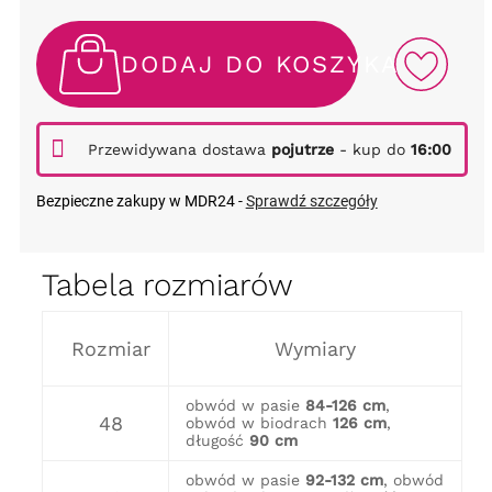
DODAJ DO KOSZYKA
Przewidywana dostawa
pojutrze
- kup do
16:00
Bezpieczne zakupy w MDR24 -
Sprawdź szczegóły
Tabela rozmiarów
Rozmiar
Wymiary
obwód w pasie
84-126 cm
,
48
obwód w biodrach
126 cm
,
długość
90 cm
obwód w pasie
92-132 cm
, obwód