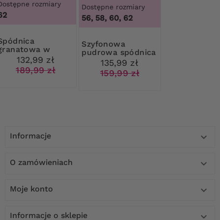
Dostępne rozmiary
Dostępne rozmiary
62
56, 58, 60, 62
dnica
Szyfonowa
granatowa w
pudrowa spódnica
różowe kwiaty
132,99 zł
w kwiaty
135,99 zł
189,99 zł
159,99 zł
Informacje

O zamówieniach

Moje konto

Informacje o sklepie
