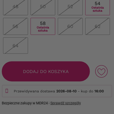
54
48
50
52
Ostatnia
sztuka
58
56
60
62
Ostatnia
sztuka
64
DODAJ DO KOSZYKA
Przewidywana dostawa
2026-08-10
- kup do
16:00
Bezpieczne zakupy w MDR24 -
Sprawdź szczegóły