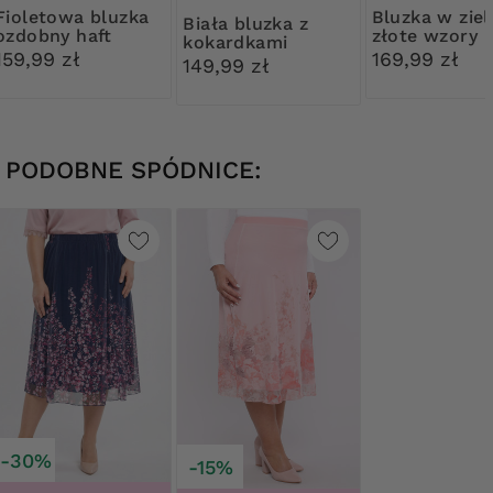
wa bluzka
Bluzka w zielono-
Biała bluzka z
ozdobny haft
złote wzory
kokardkami
159,99 zł
169,99 zł
149,99 zł
PODOBNE SPÓDNICE:
-30%
-15%