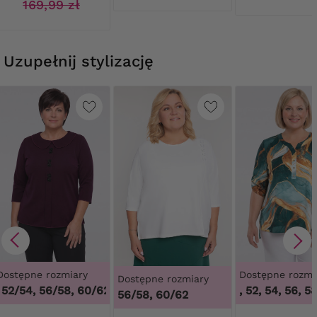
169,99 zł
Uzupełnij stylizację
Dostępne rozmiary
Dostępne rozmi
Dostępne rozmiary
52/54, 56/58, 60/62
,
48/50, 52/54, 56/58, 60/62
48, 50, 52, 54, 56, 58
56/58, 60/62