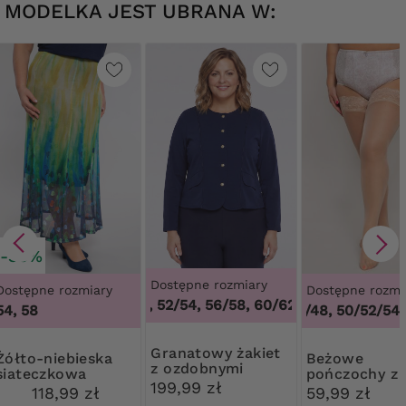
MODELKA JEST UBRANA W:
-30%
Dostępne rozmiary
Dostępne rozmiary
Dostępne rozmi
48/50, 52/54, 56/58, 60/62
,
48/50, 52/54, 
54, 58
44/46/48, 50/52/54,
Granatowy żakiet
iebieska
Beżowe
z ozdobnymi
siateczkowa
pończochy z
guzikami
199,99 zł
spódnica w kwiaty
koronką Ribe
118,99 zł
59,99 zł