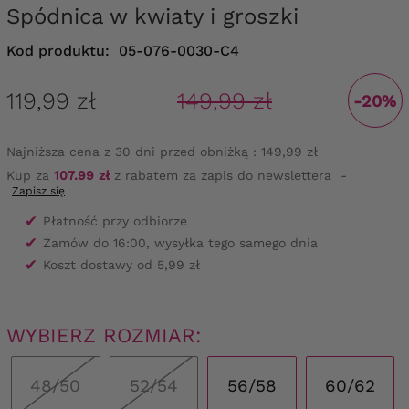
Spódnica w kwiaty i groszki
Kod produktu:
05-076-0030-C4
119,99 zł
149,99 zł
-20%
Najniższa cena z 30 dni przed obniżką :
149,99 zł
Kup za
107.99 zł
z rabatem za zapis do newslettera
-
Zapisz się
✔
Płatność przy odbiorze
✔
Zamów do 16:00, wysyłka tego samego dnia
✔
Koszt dostawy od 5,99 zł
WYBIERZ ROZMIAR:
48/50
52/54
56/58
60/62