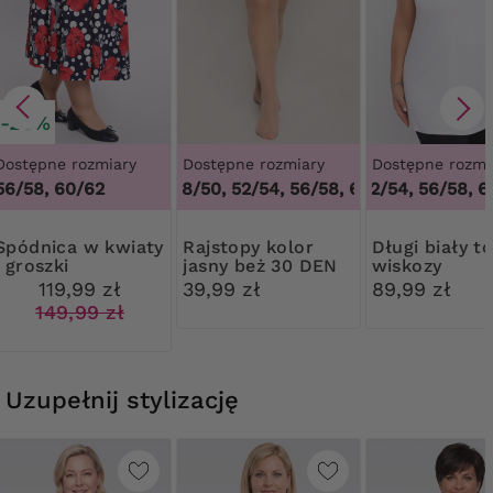
-20%
Dostępne rozmiary
Dostępne rozmiary
Dostępne rozmi
3
56/58, 60/62
44/46, 48/50, 52/54, 56/58, 60/62
48/50, 52/54, 56/58, 6
,
44/46, 48/
 w kwiaty
Rajstopy kolor
Długi biały top z
i groszki
jasny beż 30 DEN
wiskozy
Ribessa
119,99 zł
39,99 zł
89,99 zł
149,99 zł
Uzupełnij stylizację