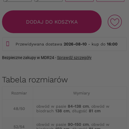
DODAJ DO KOSZYKA
Przewidywana dostawa
2026-08-10
- kup do
16:00
Bezpieczne zakupy w MDR24 -
Sprawdź szczegóły
Tabela rozmiarów
Rozmiar
Wymiary
obwód w pasie
84-138 cm
, obwód w
48/50
biodrach
138 cm
, długość
81 cm
obwód w pasie
90-150 cm
, obwód w
52/54
biodrach
150 cm
, długość
81 cm