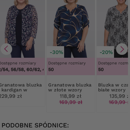
-30%
-20%
Dostępne rozmiary
Dostępne rozmiary
Dostępne rozmi
/54, 56/58, 60/62
,
48/50, 52/54, 56/58, 60/62
50
50
4
owa bluzka
Granatowa bluzka
Bluzka w czarno-
i kardigan w
w złote wzory
białe wzory
różowo-białe
229,99 zł
118,99 zł
135,99 z
liście
169,99 zł
169,99 z
PODOBNE SPÓDNICE: