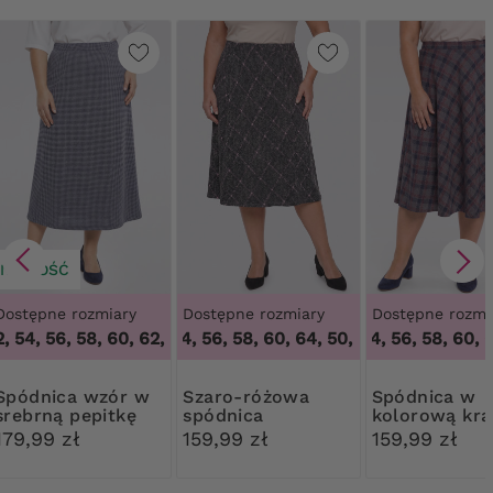
NOWOŚĆ
Dostępne rozmiary
Dostępne rozmiary
Dostępne rozmi
, 54, 56, 58, 60, 62, 64
50, 52, 54, 56, 58, 60, 64
,
48, 50, 52, 54, 56, 58, 60, 62, 64
50, 52, 54, 56, 58, 60, 6
,
50, 52, 54, 56, 58, 6
a wzór w
Szaro-różowa
Spódnica w
srebrną pepitkę
spódnica
kolorową kra
179,99 zł
159,99 zł
159,99 zł