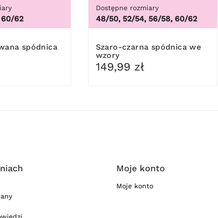
iary
Dostępne rozmiary
 60/62
48/50, 52/54, 56/58, 60/62
owana spódnica
Szaro-czarna spódnica we
wzory
149,99 zł
niach
Moje konto
Moje konto
iany
owiedzi