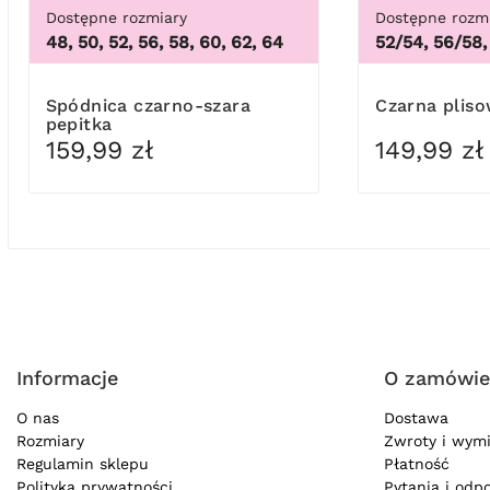
Dostępne rozmiary
Dostępne rozm
48, 50, 52, 56, 58, 60, 62, 64
52/54, 56/58,
Spódnica czarno-szara
Czarna plis
pepitka
159,99 zł
149,99 zł
Informacje
O zamówie
O nas
Dostawa
Rozmiary
Zwroty i wym
Regulamin sklepu
Płatność
Polityka prywatności
Pytania i odp