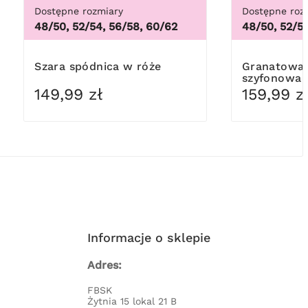
Dostępne rozmiary
Dostępne roz
48/50, 52/54, 56/58, 60/62
48/50, 52/5
Szara spódnica w róże
Granatowa spódnica
szyfonowa 
wzory
149,99 zł
159,99 z
Informacje o sklepie
Adres:
FBSK
Żytnia 15 lokal 21 B