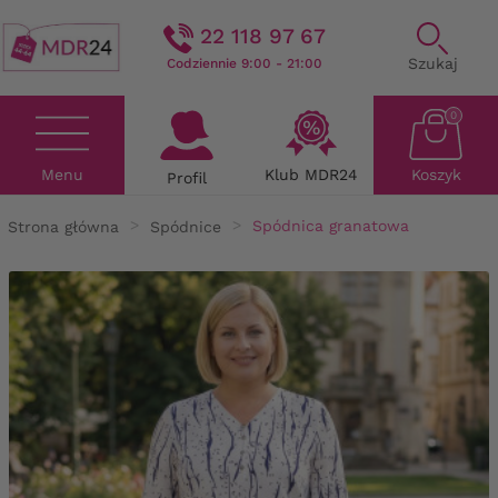
22 118 97 67
Szukaj
Codziennie 9:00 - 21:00
0
Menu
Klub MDR24
Koszyk
Profil
Strona główna
Spódnice
Spódnica granatowa