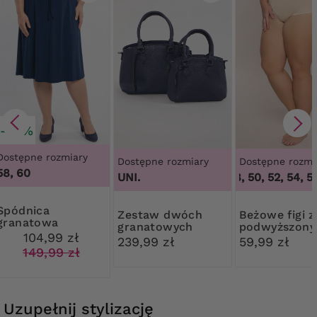
-30%
Dostępne rozmiary
Dostępne rozmiary
Dostępne rozmi
58, 60
UNI.
46, 48, 50, 52, 54, 56
dnica
Zestaw dwóch
Beżowe figi z
granatowa
granatowych
podwyższon
104,99 zł
torebek
stanem Mew
239,99 zł
59,99 zł
149,99 zł
Uzupełnij stylizację