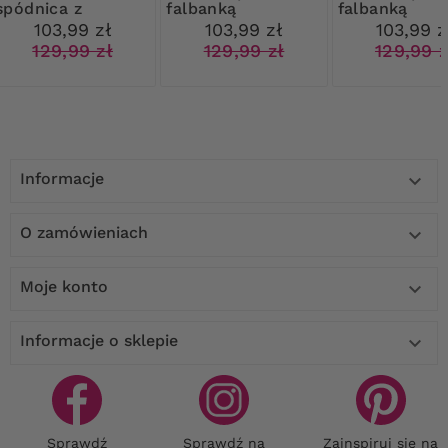
spódnica z
falbanką
falbanką
falbanką
103,99 zł
103,99 zł
103,99 z
129,99 zł
129,99 zł
129,99 z
Informacje

O zamówieniach

Moje konto

Informacje o sklepie

Sprawdź
Sprawdź na
Zainspiruj się na