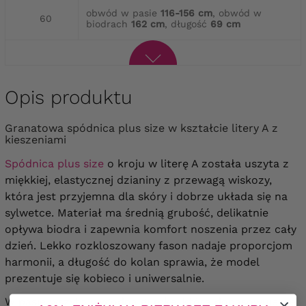
obwód w pasie
116-156 cm
, obwód w
60
biodrach
162 cm
, długość
69 cm
Opis produktu
Granatowa spódnica plus size w kształcie litery A z
kieszeniami
Spódnica plus size
o kroju w literę A została uszyta z
miękkiej, elastycznej dzianiny z przewagą wiskozy,
która jest przyjemna dla skóry i dobrze układa się na
sylwetce. Materiał ma średnią grubość, delikatnie
opływa biodra i zapewnia komfort noszenia przez cały
dzień. Lekko rozkloszowany fason nadaje proporcjom
harmonii, a długość do kolan sprawia, że model
prezentuje się kobieco i uniwersalnie.
W pasie wszyto wygodną gumkę, która dopasowuje się