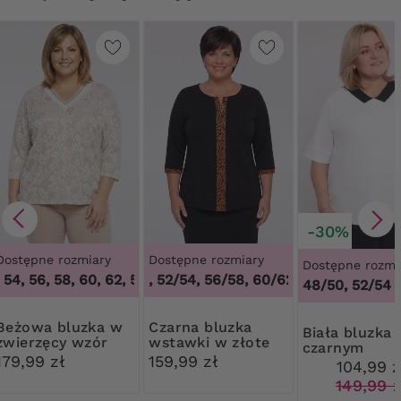
-30%
Dostępne rozmiary
Dostępne rozmiary
Dostępne rozmi
54, 56, 58, 60, 62
48/50, 52/54, 56/58, 60/62
,
50, 52, 54, 56, 58, 60, 62
,
48/50, 52/54, 
48/50, 52/54
 bluzka w
Czarna bluzka
Biała bluzka z
zwierzęcy wzór
wstawki w złote
czarnym
wzory
179,99 zł
159,99 zł
kołnierzem
104,99 z
149,99 z