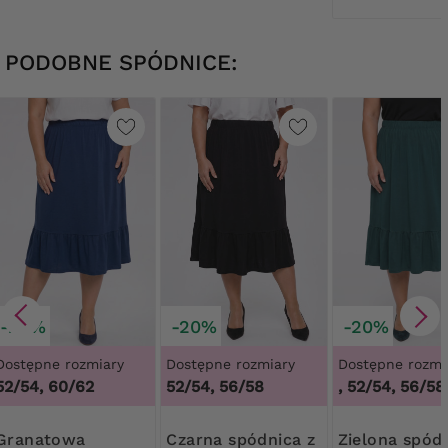
PODOBNE SPÓDNICE:
-20%
-20%
-20%
Dostępne rozmiary
Dostępne rozmiary
Dostępne rozmi
52/54, 60/62
52/54, 56/58
48/50, 52/54, 56/58,
natowa
Czarna spódnica z
Zielona spódnica z