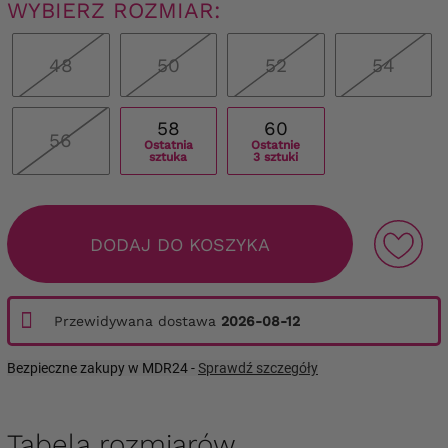
WYBIERZ ROZMIAR:
48
50
52
54
58
60
56
Ostatnia
Ostatnie
sztuka
3 sztuki
DODAJ DO KOSZYKA
Przewidywana dostawa
2026-08-12
Bezpieczne zakupy w MDR24 -
Sprawdź szczegóły
Tabela rozmiarów