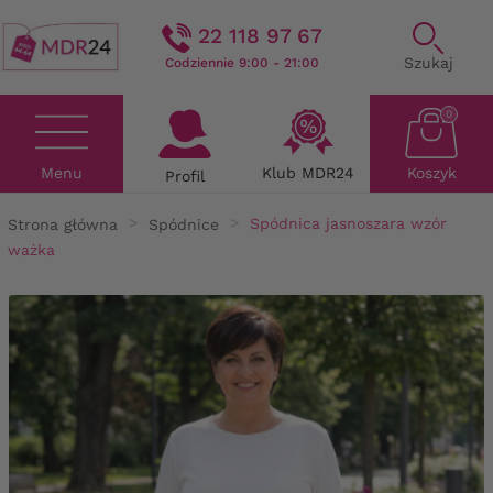
22 118 97 67
Szukaj
Codziennie 9:00 - 21:00
0
Menu
Klub MDR24
Koszyk
Profil
Strona główna
Spódnice
Spódnica jasnoszara wzór
ważka