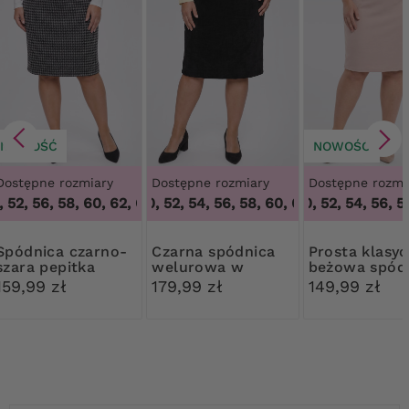
NOWOŚĆ
NOWOŚĆ
Dostępne rozmiary
Dostępne rozmiary
Dostępne rozmi
52, 56, 58, 60, 62, 64
48, 50, 52, 54, 56, 58, 60, 62, 64
,
48, 50, 52, 56, 58, 60, 62, 64
48, 50, 52, 54, 56, 58
,
48, 50, 52,
a czarno-
Czarna spódnica
Prosta klasyczna
szara pepitka
welurowa w
beżowa spód
prążek
159,99 zł
179,99 zł
149,99 zł