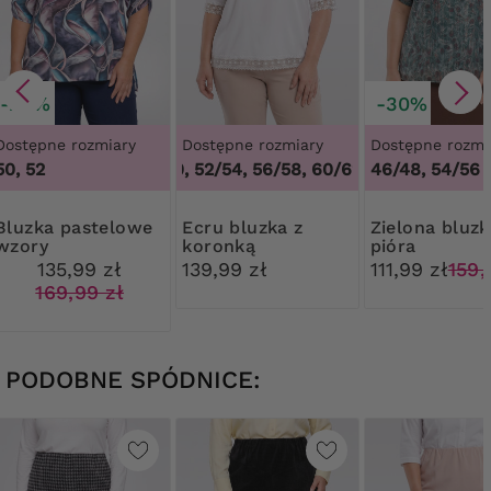
-20%
-30%
Dostępne rozmiary
Dostępne rozmiary
Dostępne rozmi
50, 52
48/50, 52/54, 56/58, 60/62
,
48/50, 52/54, 
46/48, 54/56
pastelowe
Ecru bluzka z
Zielona bluzka w
wzory
koronką
pióra
135,99 zł
139,99 zł
111,99 zł
159,
169,99 zł
PODOBNE SPÓDNICE: