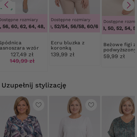
-15%
Dostępne rozmiary
Dostępne rozmiary
Dostępne rozmi
 56, 60, 62, 64
,
48, 50, 56, 60, 62, 64
48/50, 52/54, 56/58, 60/62
,
48/50, 52/54, 
46, 48, 50, 52, 54, 56
dnica
Ecru bluzka z
Beżowe figi z
jasnoszara wzór
koronką
podwyższon
ważka
127,49 zł
139,99 zł
stanem Mew
59,99 zł
149,99 zł
Uzupełnij stylizację