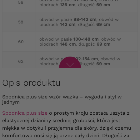
56
biodrach
136 cm
, długość
69 cm
obwód w pasie
98-142 cm
, obwód w
58
biodrach
142 cm
, długość
69 cm
obwód w pasie
100-148 cm
, obwód w
60
biodrach
148 cm
, długość
69 cm
obwód w pasie
102-154 cm
, obwód w
62
biodrach
154 cm
, długość
69 cm
obwód w pasie
104-160 cm
, obwód w
Opis produktu
64
biodrach
160 cm
, długość
69 cm
Spódnica plus size wzór ważka – wygoda i styl w
jednym
Spódnica plus size
o prostym kroju została uszyta z
elastycznej dzianiny średniej grubości, która jest
miękka w dotyku i przyjemna dla skóry, dzięki czemu
komfortowo nosi się ją przez cały dzień. Długość za