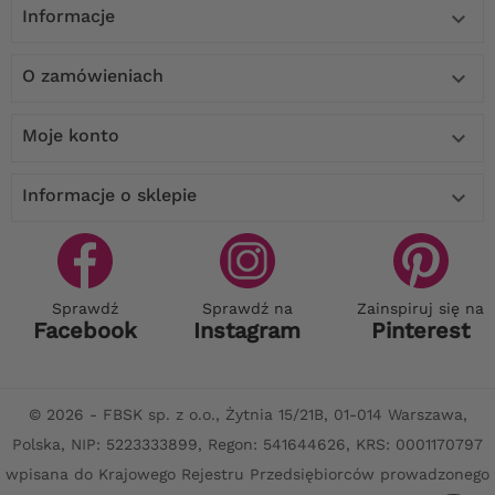
Informacje

O zamówieniach

Moje konto

Informacje o sklepie

Sprawdź
Sprawdź na
Zainspiruj się na
Facebook
Instagram
Pinterest
© 2026 - FBSK sp. z o.o., Żytnia 15/21B, 01-014 Warszawa,
Polska, NIP: 5223333899, Regon: 541644626, KRS: 0001170797
wpisana do Krajowego Rejestru Przedsiębiorców prowadzonego