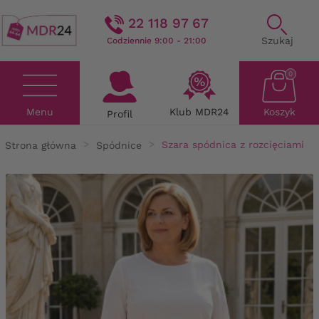
22 118 97 67
Szukaj
Codziennie 9:00 - 21:00
0
Menu
Klub MDR24
Koszyk
Profil
Strona główna
Spódnice
Szara spódnica z rozcięciami