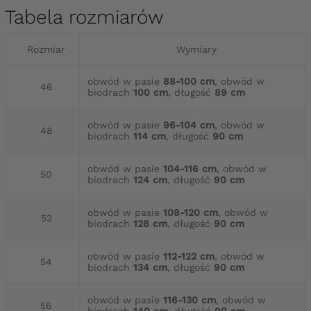
Tabela rozmiarów
Rozmiar
Wymiary
obwód w pasie
88-100 cm
, obwód w
46
biodrach
100 cm
, długość
89 cm
obwód w pasie
96-104 cm
, obwód w
48
biodrach
114 cm
, długość
90 cm
obwód w pasie
104-116 cm
, obwód w
50
biodrach
124 cm
, długość
90 cm
obwód w pasie
108-120 cm
, obwód w
52
biodrach
128 cm
, długość
90 cm
obwód w pasie
112-122 cm
, obwód w
54
biodrach
134 cm
, długość
90 cm
obwód w pasie
116-130 cm
, obwód w
56