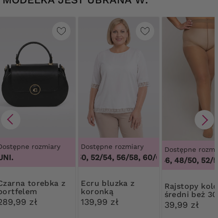
Dostępne rozmiary
Dostępne rozmiary
Dostępne rozmi
UNI.
48/50, 52/54, 56/58, 60/62
,
48/50, 52/54,
44/46, 48/50, 52/54
torebka z
Ecru bluzka z
Rajstopy kolor
portfelem
koronką
średni beż 3
289,99 zł
139,99 zł
Ribessa
39,99 zł