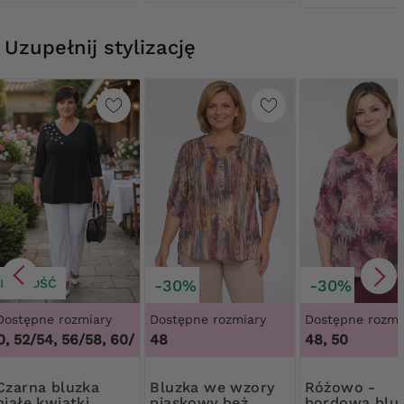
Uzupełnij stylizację
NOWOŚĆ
-30%
-30%
Dostępne rozmiary
Dostępne rozmiary
Dostępne rozmi
 52/54, 56/58, 60/62
,
48
48/50, 52/54, 56/58, 60/62
48, 50
a bluzka
Bluzka we wzory
Różowo -
białe kwiatki
piaskowy beż
bordowa blu