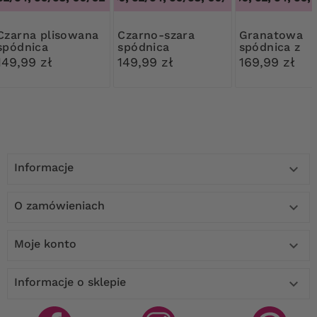
plisowana
Czarno-szara
Granatowa
spódnica
spódnica
spódnica z
przeszyciami
149,99 zł
149,99 zł
169,99 zł
Informacje

O zamówieniach

Moje konto

Informacje o sklepie
