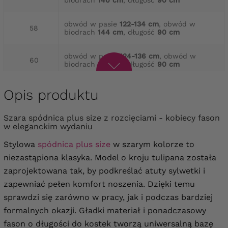
biodrach
140 cm
, długość
90 cm
obwód w pasie
122-134 cm
, obwód w
58
biodrach
144 cm
, długość
90 cm
obwód w pasie
124-136 cm
, obwód w
60
biodrach
148 cm
, długość
90 cm
obwód w pasie
130-140 cm
, obwód w
Opis produktu
62
biodrach
156 cm
, długość
90 cm
Szara spódnica plus size z rozcięciami - kobiecy fason
obwód w pasie
132-144 cm
, obwód w
64
w eleganckim wydaniu
biodrach
158 cm
, długość
90 cm
Stylowa
spódnica plus size
w szarym kolorze to
niezastąpiona klasyka. Model o kroju tulipana została
zaprojektowana tak, by podkreślać atuty sylwetki i
zapewniać pełen komfort noszenia. Dzięki temu
sprawdzi się zarówno w pracy, jak i podczas bardziej
formalnych okazji. Gładki materiał i ponadczasowy
fason o długości do kostek tworzą uniwersalną bazę