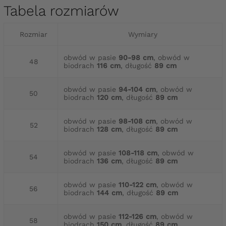
Tabela rozmiarów
Rozmiar
Wymiary
obwód w pasie
90-98 cm
, obwód w
48
biodrach
116 cm
, długość
89 cm
obwód w pasie
94-104 cm
, obwód w
50
biodrach
120 cm
, długość
89 cm
obwód w pasie
98-108 cm
, obwód w
52
biodrach
128 cm
, długość
89 cm
obwód w pasie
108-118 cm
, obwód w
54
biodrach
136 cm
, długość
89 cm
obwód w pasie
110-122 cm
, obwód w
56
biodrach
144 cm
, długość
89 cm
obwód w pasie
112-126 cm
, obwód w
58
biodrach
150 cm
, długość
89 cm