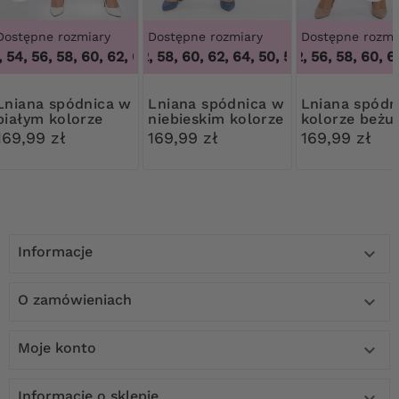
Dostępne rozmiary
Dostępne rozmiary
Dostępne rozmi
54, 56, 58, 60, 62, 64
50, 52, 58, 60, 62, 64
,
48, 50, 54, 56, 58, 60, 62, 64
,
50, 52, 58, 60, 62, 64
48, 52, 56, 58, 60, 62
pódnica w
Lniana spódnica w
Lniana spódnica w
białym kolorze
niebieskim kolorze
kolorze beżu
169,99 zł
169,99 zł
169,99 zł
Informacje

O zamówieniach

Moje konto

Informacje o sklepie
