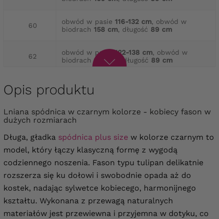
obwód w pasie
116-132 cm
, obwód w
60
biodrach
158 cm
, długość
89 cm
obwód w pasie
122-138 cm
, obwód w
62
biodrach
164 cm
, długość
89 cm
obwód w pasie
128-144 cm
, obwód w
Opis produktu
64
biodrach
170 cm
, długość
89 cm
Lniana spódnica w czarnym kolorze - kobiecy fason w
dużych rozmiarach
Długa, gładka
spódnica plus size
w kolorze czarnym to
model, który łączy klasyczną formę z wygodą
codziennego noszenia. Fason typu tulipan delikatnie
rozszerza się ku dołowi i swobodnie opada aż do
kostek, nadając sylwetce kobiecego, harmonijnego
kształtu. Wykonana z przewagą naturalnych
materiałów jest przewiewna i przyjemna w dotyku, co