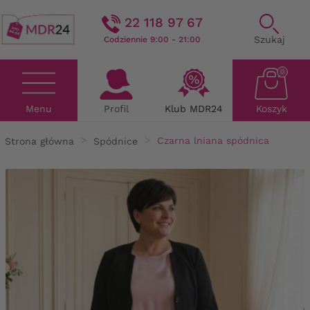
22 118 97 67
Szukaj
Codziennie 9:00 - 21:00
0
Menu
Profil
Klub MDR24
Koszyk
Strona główna
Spódnice
Czarna lniana spódnica