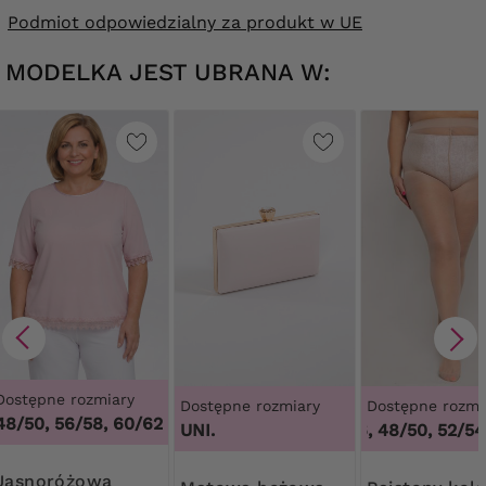
Podmiot odpowiedzialny za produkt w UE
MODELKA JEST UBRANA W:
Dostępne rozmiary
Dostępne rozmiary
Dostępne rozmi
48/50, 56/58, 60/62
UNI.
44/46, 48/50, 52/54,
różowa