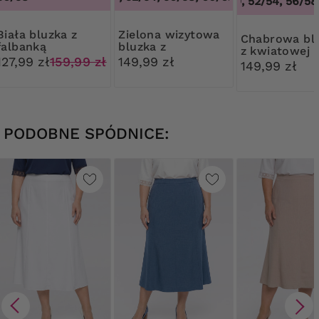
48/50, 52/54, 56/58,
bluzka z
Zielona wizytowa
Chabrowa bluzka
falbanką
bluzka z
z kwiatowej
plisowaniem
127,99 zł
159,99 zł
149,99 zł
koronki
149,99 zł
PODOBNE SPÓDNICE: