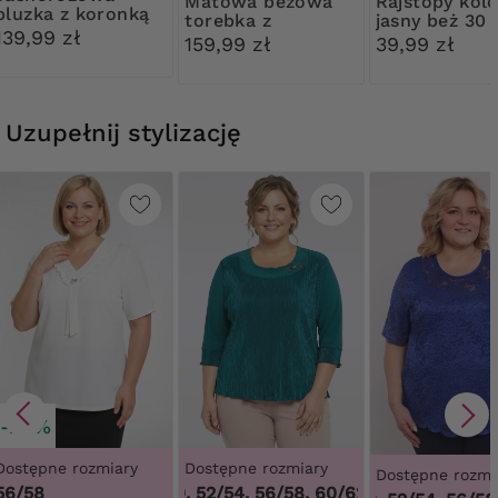
Matowa beżowa
Rajstopy kolor
bluzka z koronką
torebka z
jasny beż 30
139,99 zł
ozdobnym
Ribessa
159,99 zł
39,99 zł
zapięciem
Uzupełnij stylizację
-20%
Dostępne rozmiary
Dostępne rozmiary
Dostępne rozmi
56/58
48/50, 52/54, 56/58, 60/62
,
48/50, 52/54, 