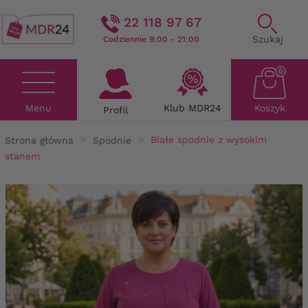
22 118 97 67
Szukaj
Codziennie 9:00 - 21:00
0
Menu
Klub MDR24
Koszyk
Profil
Strona główna
Spodnie
Białe spodnie z wysokim
stanem