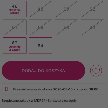
46
48
50
52
Ostatnia
sztuka
54
56
58
60
62
64
Ostatnie
2 sztuki
DODAJ DO KOSZYKA
Przewidywana dostawa
2026-08-10
- kup do
16:00
Bezpieczne zakupy w MDR24 -
Sprawdź szczegóły