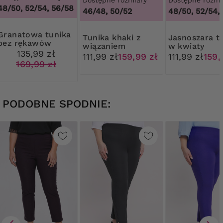
48/50, 52/54, 56/58
46/48, 50/52
48/50, 52/54,
owa tunika
Tunika khaki z
Jasnoszara tunika
bez rękawów
wiązaniem
w kwiaty
szare kwiaty
135,99 zł
111,99 zł
159,99 zł
111,99 zł
159,
169,99 zł
PODOBNE SPODNIE: