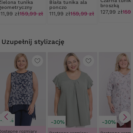
Czarna tunika z
a tunika
Biała tunika ala
broszką
geometryczny
ponczo
127,99 zł
159
wzór
111,99 zł
159,99 zł
111,99 zł
159,99 zł
Uzupełnij stylizację
-20%
-30%
-30%
Dostępne rozmiary
Dostępne rozmiary
Dostępne rozmi