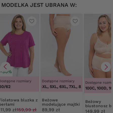
MODELKA JEST UBRANA W:
-30%
Dostępne rozmiary
Dostępne rozmiary
Dostępne rozmi
60/62
3XL, 4XL, 5XL, 6XL, 7XL, 8XL, 9XL
,
3XL, 4XL
100B, 100C, 100D, 100D
a bluzka z
Beżowe
Beżowy
perłami
modelujące majtki
biustonosz b
z wysokim stanem
111,99 zł
159,99 zł
89,99 zł
fiszbin
149,99 zł