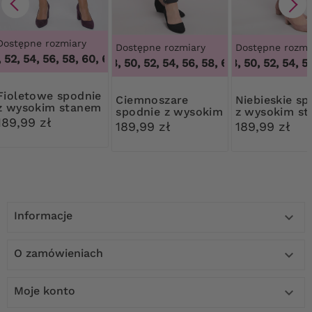
Dostępne rozmiary
Dostępne rozmiary
Dostępne rozmi
52, 54, 56, 58, 60, 62, 64
,
48, 50, 52, 54, 56, 58, 60, 62, 64
46, 48, 50, 52, 54, 56, 58, 60, 62, 64
46, 48, 50, 52, 54, 56,
,
46, 48,
e spodnie
Ciemnoszare
Niebieskie spodnie
z wysokim stanem
spodnie z wysokim
z wysokim s
189,99 zł
stanem
189,99 zł
189,99 zł
Informacje

O zamówieniach

Moje konto
