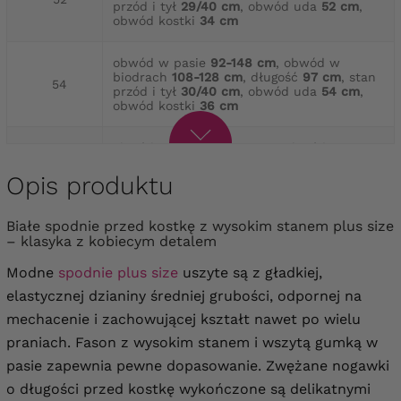
przód i tył
29/40 cm
, obwód uda
52 cm
,
obwód kostki
34 cm
obwód w pasie
92-148 cm
, obwód w
biodrach
108-128 cm
, długość
97 cm
, stan
54
przód i tył
30/40 cm
, obwód uda
54 cm
,
obwód kostki
36 cm
obwód w pasie
96-160 cm
, obwód w
biodrach
116-136 cm
, długość
97 cm
, stan
56
przód i tył
30/40 cm
, obwód uda
56 cm
,
Opis produktu
obwód kostki
38 cm
Białe spodnie przed kostkę z wysokim stanem plus size
obwód w pasie
98-166 cm
, obwód w
– klasyka z kobiecym detalem
biodrach
120-140 cm
, długość
97 cm
, stan
58
przód i tył
30/41 cm
, obwód uda
58 cm
,
Modne
spodnie plus size
uszyte są z gładkiej,
obwód kostki
38 cm
elastycznej dzianiny średniej grubości, odpornej na
mechacenie i zachowującej kształt nawet po wielu
obwód w pasie
102-170 cm
, obwód w
biodrach
124-144 cm
, długość
97 cm
, stan
60
praniach. Fason z wysokim stanem i wszytą gumką w
przód i tył
31/42 cm
, obwód uda
62 cm
,
obwód kostki
40 cm
pasie zapewnia pewne dopasowanie. Zwężane nogawki
o długości przed kostkę wykończone są delikatnymi