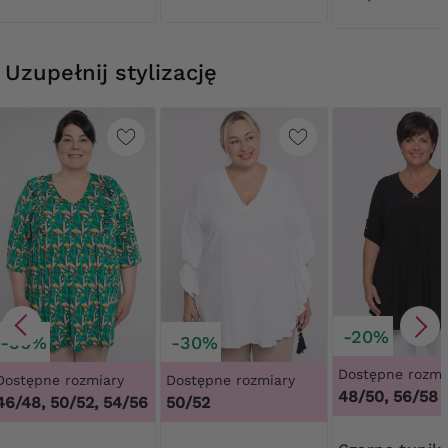
Uzupełnij stylizację
-20%
-30%
-30%
Dostępne rozmi
Dostępne rozmiary
Dostępne rozmiary
48/50, 56/58
46/48, 50/52, 54/56
50/52